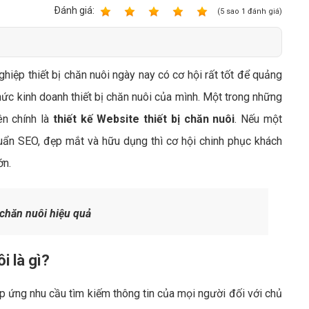
Bảng giá quảng cáo Google
Ðánh giá:
1
2
3
4
5
(
5
sao
1
đánh giá)
Bảng giá quảng cáo Facebook
Bảng giá quảng cáo Banner
hiệp thiết bị chăn nuôi ngày nay có cơ hội rất tốt để quảng
Bảng giá quản trị Website
hức kinh doanh thiết bị chăn nuôi của mình. Một trong những
Bảng giá quản trị Fanpage Facebook
ên chính là
thiết kế Website thiết bị chăn nuôi
. Nếu một
Bảng giá SEO Website
uẩn SEO, đẹp mắt và hữu dụng thì cơ hội chinh phục khách
ớn.
 chăn nuôi hiệu quả
i là gì?
p ứng nhu cầu tìm kiếm thông tin của mọi người đối với chủ