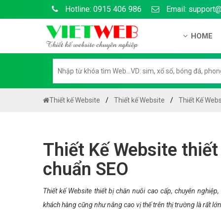
Hotline: 0915 406 986
Email: support
HOME
Giới thiệu
Hồ sơ nă
Hướng dẫ
Thiết kế Website
Thiết kế Website
Thiết Kế Webs
Tuyển dụ
Chính sá
Thiết Kế Website thiết
Chính sác
chuẩn SEO
Liên hệ c
Chính sác
Thiết kế Website thiết bị chăn nuôi cao cấp, chuyên nghiệ
khách hàng cũng như nâng cao vị thế trên thị trường là rất lớn