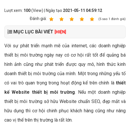
Lượt xem:
100
(View) | Ngày tạo
2021-05-11 04:59:12
Ðánh giá:
1
2
3
4
5
(
5
sao
1
đánh giá)
MỤC LỤC BÀI VIẾT
[HIỆN]
Với sự phát triển mạnh mẽ của internet, các doanh nghiệp
thiết bị môi trường ngày nay có cơ hội rất tốt để quảng bá
hình ảnh cũng như phát triển được quy mô, hình thức kinh
doanh thiết bị môi trường của mình. Một trong những yếu tố
có vai trò quan trọng trong hoạt động kể trên chính là
thiết
kế Website thiết bị môi trường
. Nếu một doanh nghiệp
thiết bị môi trường sở hữu Website chuẩn SEO, đẹp mắt và
hữu dụng thì cơ hội chinh phục khách hàng cũng như nâng
cao vị thế trên thị trường là rất lớn.