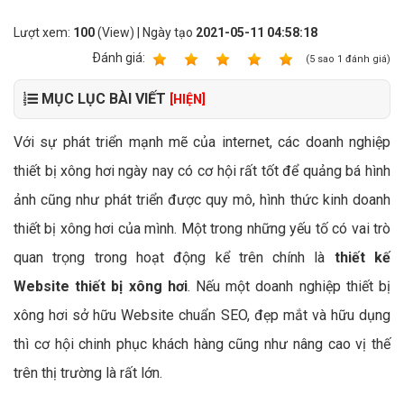
Lượt xem:
100
(View) | Ngày tạo
2021-05-11 04:58:18
Ðánh giá:
1
2
3
4
5
(
5
sao
1
đánh giá)
MỤC LỤC BÀI VIẾT
[HIỆN]
Với sự phát triển mạnh mẽ của internet, các doanh nghiệp
thiết bị xông hơi ngày nay có cơ hội rất tốt để quảng bá hình
ảnh cũng như phát triển được quy mô, hình thức kinh doanh
thiết bị xông hơi của mình. Một trong những yếu tố có vai trò
quan trọng trong hoạt động kể trên chính là
thiết kế
Website thiết bị xông hơi
. Nếu một doanh nghiệp thiết bị
xông hơi sở hữu Website chuẩn SEO, đẹp mắt và hữu dụng
thì cơ hội chinh phục khách hàng cũng như nâng cao vị thế
trên thị trường là rất lớn.