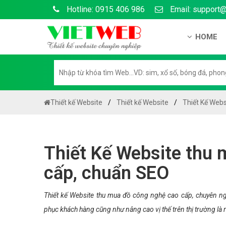
Hotline: 0915 406 986
Email: support
HOME
Giới thiệu
Hồ sơ nă
Hướng dẫ
Thiết kế Website
Thiết kế Website
Thiết Kế Web
Tuyển dụ
Chính sá
Thiết Kế Website thu
Chính sác
cấp, chuẩn SEO
Liên hệ c
Chính sác
Thiết kế Website thu mua đồ công nghệ cao cấp, chuyên ng
phục khách hàng cũng như nâng cao vị thế trên thị trường là r