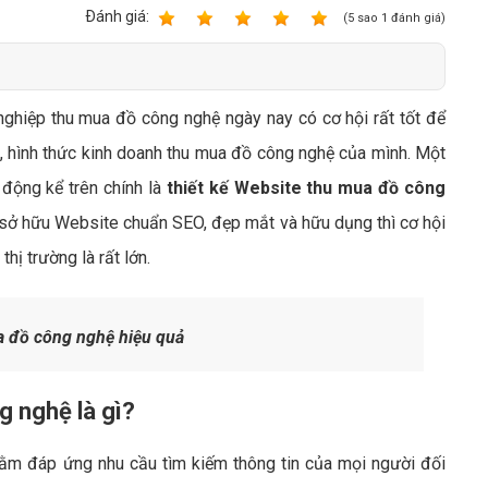
Bảng giá quảng cáo Google
Ðánh giá:
1
2
3
4
5
(
5
sao
1
đánh giá)
Bảng giá quảng cáo Facebook
Bảng giá quảng cáo Banner
nghiệp thu mua đồ công nghệ ngày nay có cơ hội rất tốt để
Bảng giá quản trị Website
, hình thức kinh doanh thu mua đồ công nghệ của mình. Một
Bảng giá quản trị Fanpage Facebook
 động kể trên chính là
thiết kế Website thu mua đồ công
Bảng giá SEO Website
sở hữu Website chuẩn SEO, đẹp mắt và hữu dụng thì cơ hội
hị trường là rất lớn.
 đồ công nghệ hiệu quả
g nghệ là gì?
ằm đáp ứng nhu cầu tìm kiếm thông tin của mọi người đối