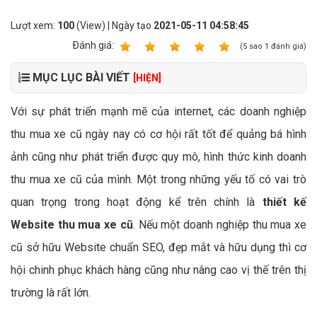
Lượt xem:
100
(View) | Ngày tạo
2021-05-11 04:58:45
Ðánh giá:
1
2
3
4
5
(
5
sao
1
đánh giá)
MỤC LỤC BÀI VIẾT
[HIỆN]
Với sự phát triển mạnh mẽ của internet, các doanh nghiệp
thu mua xe cũ ngày nay có cơ hội rất tốt để quảng bá hình
ảnh cũng như phát triển được quy mô, hình thức kinh doanh
thu mua xe cũ của mình. Một trong những yếu tố có vai trò
quan trọng trong hoạt động kể trên chính là
thiết kế
Website thu mua xe cũ
. Nếu một doanh nghiệp thu mua xe
cũ sở hữu Website chuẩn SEO, đẹp mắt và hữu dụng thì cơ
hội chinh phục khách hàng cũng như nâng cao vị thế trên thị
trường là rất lớn.