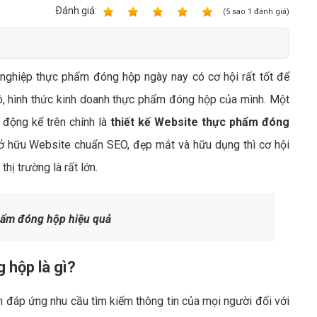
Bảng giá quảng cáo Google
Ðánh giá:
1
2
3
4
5
(
5
sao
1
đánh giá)
Bảng giá quảng cáo Facebook
Bảng giá quảng cáo Banner
 nghiệp thực phẩm đóng hộp ngày nay có cơ hội rất tốt để
Bảng giá quản trị Website
ô, hình thức kinh doanh thực phẩm đóng hộp của mình. Một
Bảng giá quản trị Fanpage Facebook
t động kể trên chính là
thiết kế Website thực phẩm đóng
Bảng giá SEO Website
 hữu Website chuẩn SEO, đẹp mắt và hữu dụng thì cơ hội
hị trường là rất lớn.
hẩm đóng hộp hiệu quả
 hộp là gì?
đáp ứng nhu cầu tìm kiếm thông tin của mọi người đối với