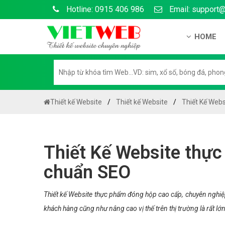
Hotline: 0915 406 986
Email: support
HOME
Giới thiệu
Hồ sơ nă
Hướng dẫ
Thiết kế Website
Thiết kế Website
Thiết Kế Web
Tuyển dụ
Chính sá
Thiết Kế Website thực
Chính sác
chuẩn SEO
Liên hệ c
Chính sác
Thiết kế Website thực phẩm đóng hộp cao cấp, chuyên nghiệ
khách hàng cũng như nâng cao vị thế trên thị trường là rất lớn