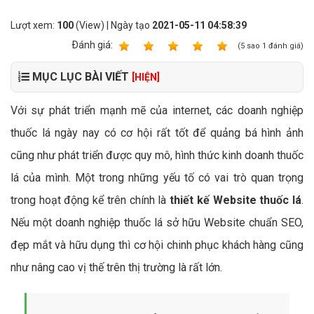
Lượt xem:
100
(View) | Ngày tạo
2021-05-11 04:58:39
Ðánh giá:
1
2
3
4
5
(
5
sao
1
đánh giá)
MỤC LỤC BÀI VIẾT
[HIỆN]
Với sự phát triển mạnh mẽ của internet, các doanh nghiệp
thuốc lá ngày nay có cơ hội rất tốt để quảng bá hình ảnh
cũng như phát triển được quy mô, hình thức kinh doanh thuốc
lá của mình. Một trong những yếu tố có vai trò quan trọng
trong hoạt động kể trên chính là
thiết kế Website thuốc lá
.
Nếu một doanh nghiệp thuốc lá sở hữu Website chuẩn SEO,
đẹp mắt và hữu dụng thì cơ hội chinh phục khách hàng cũng
như nâng cao vị thế trên thị trường là rất lớn.