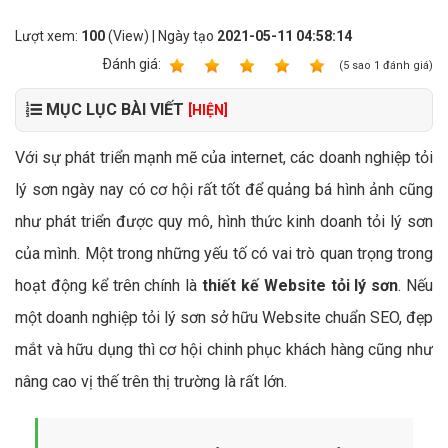
Lượt xem:
100
(View) | Ngày tạo
2021-05-11 04:58:14
Ðánh giá:
1
2
3
4
5
(
5
sao
1
đánh giá)
MỤC LỤC BÀI VIẾT
[HIỆN]
Với sự phát triển mạnh mẽ của internet, các doanh nghiệp tỏi
lý sơn ngày nay có cơ hội rất tốt để quảng bá hình ảnh cũng
như phát triển được quy mô, hình thức kinh doanh tỏi lý sơn
của mình. Một trong những yếu tố có vai trò quan trọng trong
hoạt động kể trên chính là
thiết kế Website tỏi lý sơn
. Nếu
một doanh nghiệp tỏi lý sơn sở hữu Website chuẩn SEO, đẹp
mắt và hữu dụng thì cơ hội chinh phục khách hàng cũng như
nâng cao vị thế trên thị trường là rất lớn.