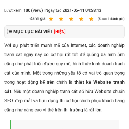
Lượt xem:
100
(View) | Ngày tạo
2021-05-11 04:58:13
Ðánh giá:
1
2
3
4
5
(
5
sao
1
đánh giá)
MỤC LỤC BÀI VIẾT
[HIỆN]
Với sự phát triển mạnh mẽ của internet, các doanh nghiệp
tranh cát ngày nay có cơ hội rất tốt để quảng bá hình ảnh
cũng như phát triển được quy mô, hình thức kinh doanh tranh
cát của mình. Một trong những yếu tố có vai trò quan trọng
trong hoạt động kể trên chính là
thiết kế Website tranh
cát
. Nếu một doanh nghiệp tranh cát sở hữu Website chuẩn
SEO, đẹp mắt và hữu dụng thì cơ hội chinh phục khách hàng
cũng như nâng cao vị thế trên thị trường là rất lớn.