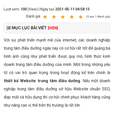
Lượt xem:
100
(View) | Ngày tạo
2021-05-11 04:58:13
Ðánh giá:
1
2
3
4
5
(
5
sao
1
đánh giá)
MỤC LỤC BÀI VIẾT
[HIỆN]
Với sự phát triển mạnh mẽ của internet, các doanh nghiệp
trung tâm điều dưỡng ngày nay có cơ hội rất tốt để quảng bá
hình ảnh cũng như phát triển được quy mô, hình thức kinh
doanh trung tâm điều dưỡng của mình. Một trong những yếu
tố có vai trò quan trọng trong hoạt động kể trên chính là
thiết kế Website trung tâm điều dưỡng
. Nếu một doanh
nghiệp trung tâm điều dưỡng sở hữu Website chuẩn SEO,
đẹp mắt và hữu dụng thì cơ hội chinh phục khách hàng cũng
như nâng cao vị thế trên thị trường là rất lớn.