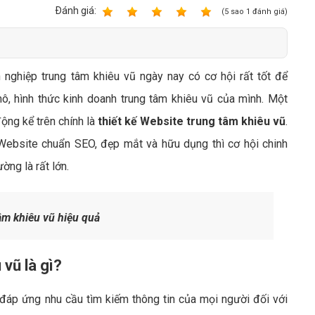
Bảng giá quảng cáo Google
Ðánh giá:
1
2
3
4
5
(
5
sao
1
đánh giá)
Bảng giá quảng cáo Facebook
Bảng giá quảng cáo Banner
 nghiệp trung tâm khiêu vũ ngày nay có cơ hội rất tốt để
Bảng giá quản trị Website
ô, hình thức kinh doanh trung tâm khiêu vũ của mình. Một
Bảng giá quản trị Fanpage Facebook
động kể trên chính là
thiết kế Website trung tâm khiêu vũ
.
Bảng giá SEO Website
Website chuẩn SEO, đẹp mắt và hữu dụng thì cơ hội chinh
ờng là rất lớn.
âm khiêu vũ hiệu quả
 vũ là gì?
đáp ứng nhu cầu tìm kiếm thông tin của mọi người đối với