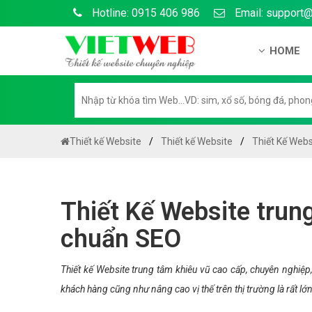
Hotline: 0915 406 986
Email: support
HOME
Giới thiệu
Hồ sơ nă
Hướng dẫ
Thiết kế Website
Thiết kế Website
Thiết Kế Webs
Tuyển dụ
Chính sá
Thiết Kế Website trun
Chính sác
chuẩn SEO
Liên hệ c
Chính sác
Thiết kế Website trung tâm khiêu vũ cao cấp, chuyên nghiệ
khách hàng cũng như nâng cao vị thế trên thị trường là rất lớn