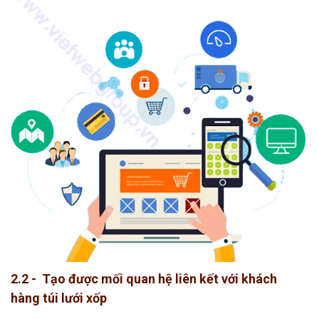
2.2 - Tạo được mối quan hệ liên kết với khách
hàng túi lưới xốp