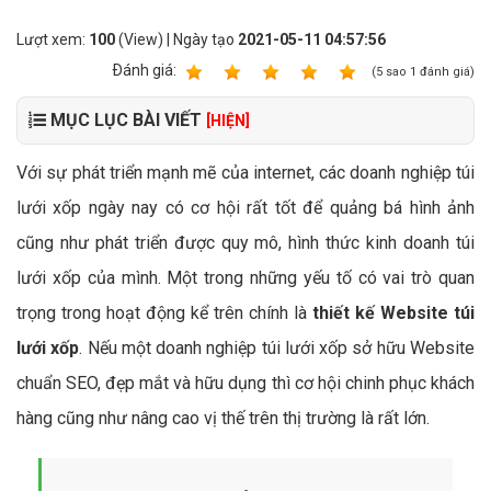
Lượt xem:
100
(View) | Ngày tạo
2021-05-11 04:57:56
Ðánh giá:
1
2
3
4
5
(
5
sao
1
đánh giá)
MỤC LỤC BÀI VIẾT
[HIỆN]
Với sự phát triển mạnh mẽ của internet, các doanh nghiệp túi
lưới xốp ngày nay có cơ hội rất tốt để quảng bá hình ảnh
cũng như phát triển được quy mô, hình thức kinh doanh túi
lưới xốp của mình. Một trong những yếu tố có vai trò quan
trọng trong hoạt động kể trên chính là
thiết kế Website túi
lưới xốp
. Nếu một doanh nghiệp túi lưới xốp sở hữu Website
chuẩn SEO, đẹp mắt và hữu dụng thì cơ hội chinh phục khách
hàng cũng như nâng cao vị thế trên thị trường là rất lớn.