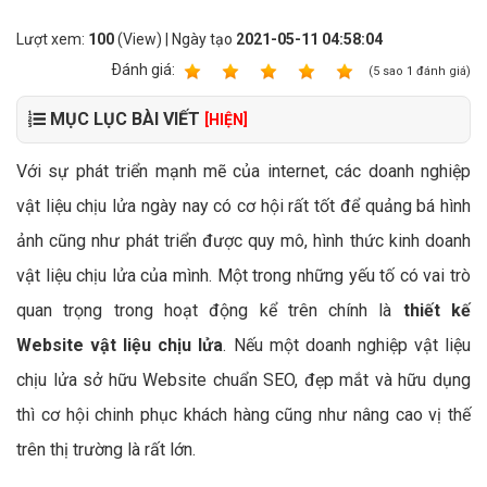
Lượt xem:
100
(View) | Ngày tạo
2021-05-11 04:58:04
Ðánh giá:
1
2
3
4
5
(
5
sao
1
đánh giá)
MỤC LỤC BÀI VIẾT
[HIỆN]
Với sự phát triển mạnh mẽ của internet, các doanh nghiệp
vật liệu chịu lửa ngày nay có cơ hội rất tốt để quảng bá hình
ảnh cũng như phát triển được quy mô, hình thức kinh doanh
vật liệu chịu lửa của mình. Một trong những yếu tố có vai trò
quan trọng trong hoạt động kể trên chính là
thiết kế
Website vật liệu chịu lửa
. Nếu một doanh nghiệp vật liệu
chịu lửa sở hữu Website chuẩn SEO, đẹp mắt và hữu dụng
thì cơ hội chinh phục khách hàng cũng như nâng cao vị thế
trên thị trường là rất lớn.