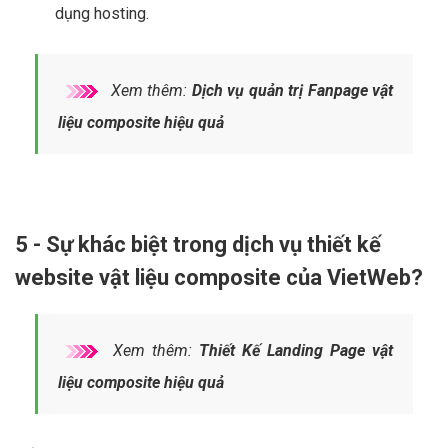
composite từ khoá doanh nghiệp
trị giá 800.000
VNĐ
Tặng gói tạo Trang
Fanpage vật liệu composite
Facebook
chuyên nghiệp trị giá 200.000 VNĐ
Đã bao gồm giao diện
WEB MOBILE vật liệu
composite
chuẩn SEO Google
Bàn giao mã nguồn:
tên miền vật liệu composite +
hosting + quản trị website vật liệu composite
+
nguồn code web vật liệu composite + tài liệu hướng
dẫn chi tiết + đào tạo quản trị web vật liệu composite
1 đến 2 ngày.
Bảo hành,
bảo trì website trọn đời
khi khách hàng sử
dụng hosting.