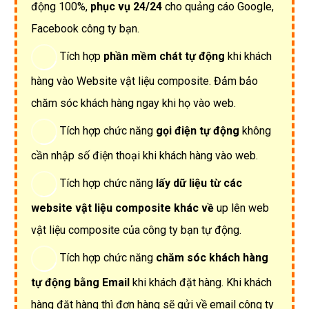
Marketing như người tài trên núi
Website vật liệu composite có phiên bản
Web
Mobile
hiển thị website trên điện thoại đẹp.
Website vật liệu composite tốc độ load nhanh
thuận tiện cho người dùng vào web.
Tốc độ load
trang <3s
.
Website vật liệu composite chuẩn
SEO Google
100% Seoquake
lên top trang nhất Google tự
nhiên.
Website vật liệu composite đảm bảo hoạt động
100%,
phục vụ 24/24
cho quảng cáo Google,