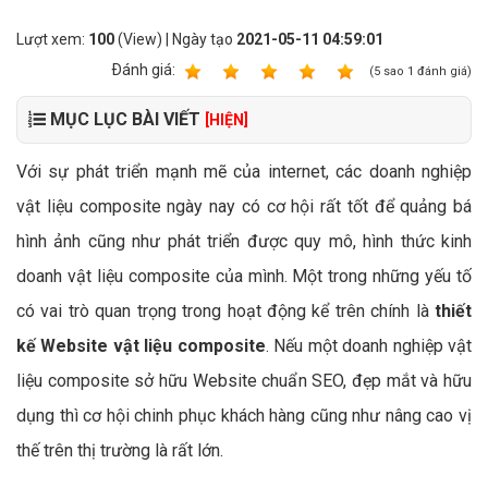
Lượt xem:
100
(View) | Ngày tạo
2021-05-11 04:59:01
Ðánh giá:
1
2
3
4
5
(
5
sao
1
đánh giá)
MỤC LỤC BÀI VIẾT
[HIỆN]
Với sự phát triển mạnh mẽ của internet, các doanh nghiệp
vật liệu composite ngày nay có cơ hội rất tốt để quảng bá
hình ảnh cũng như phát triển được quy mô, hình thức kinh
doanh vật liệu composite của mình. Một trong những yếu tố
có vai trò quan trọng trong hoạt động kể trên chính là
thiết
kế Website vật liệu composite
. Nếu một doanh nghiệp vật
liệu composite sở hữu Website chuẩn SEO, đẹp mắt và hữu
dụng thì cơ hội chinh phục khách hàng cũng như nâng cao vị
thế trên thị trường là rất lớn.