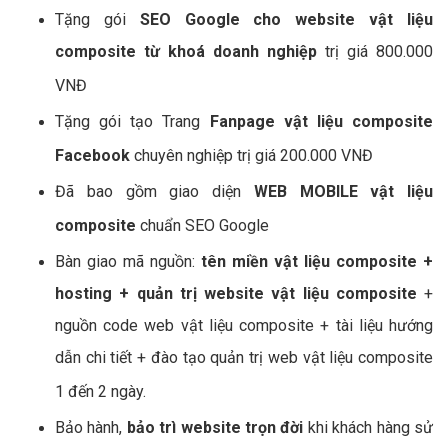
4.2 - Chương trình khuyến mại thiết kế Website vật
liệu composite
Khuyến mại
tên miền .com
.net .info, .biz trị giá
350.000 VNĐ
Khuyến mại hosting
Dung lượng 2GB
, Băng thông
Không giới hạn Unlimited trị giá 1.125.000 VNĐ
Tặng gói
quản trị Website vật liệu composite
chuẩn SEO
Google 01 tháng
(Upload từ 10 đến 30 sản phẩm & tin tức, thiết kế từ 3
đến 5 slider ảnh động) trị giá 600.000 VNĐ
Tặng gói
SEO Google cho website vật liệu