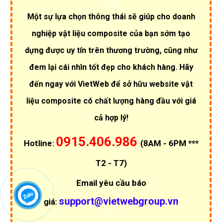
Để nâng cao được hiệu quả của các website vật liệu
composite và nâng cấp được nội dung thông tin của trang
web vật liệu composite doanh nghiệp, việc tìm hiểu các yếu
tố liên quan đến thiết kế WEB vật liệu composite chính là
điều cần thiết. Vì vậy sự tư vấn của đội ngũ nhân viên nhân
chuyên nghiệp của VietWeb cũng sẽ giúp cho khách hàng
sớm có được lựa chọn tốt nhất cho doanh nghiệp vật liệu
composite của mình.
6 - Liên hệ thiết kế Website vật liệu
composite?