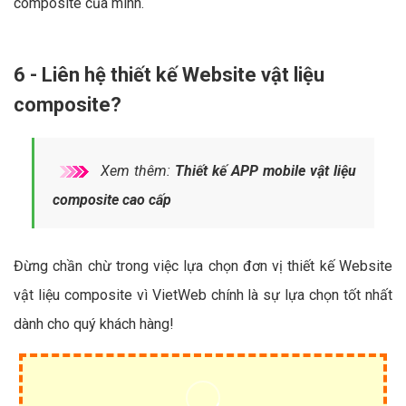
tần tật những thông tin liên quan đến SEO, website…
Từ đó khách hàng có thêm nguồn tin để nhận biết và
lựa chọn website vật liệu composite tốt nhất cho
doanh nghiệp vật liệu composite của mình.
Những gì mà một website vật liệu composite chuẩn SEO có
thể đem lại cho doanh nghiệp vật liệu composite chắc chắn
sẽ thôi thúc khách hàng sớm sở hữu một trang web vật liệu
composite chất lượng. Vì vậy, tìm đến một đơn vị thiết kế uy
tín như VietWeb chính là điều mà các doanh nghiệp cần thực
hiện ngay lập tức vì đây chính là điều kiện tiên quyết để sở
hữu ngay một trang web vật liệu composite có đầy đủ chức
năng.