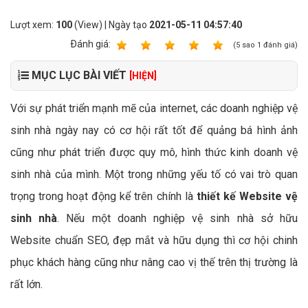
Lượt xem:
100
(View) | Ngày tạo
2021-05-11 04:57:40
Ðánh giá:
1
2
3
4
5
(
5
sao
1
đánh giá)
MỤC LỤC BÀI VIẾT
[HIỆN]
Với sự phát triển mạnh mẽ của internet, các doanh nghiệp vệ
sinh nhà ngày nay có cơ hội rất tốt để quảng bá hình ảnh
cũng như phát triển được quy mô, hình thức kinh doanh vệ
sinh nhà của mình. Một trong những yếu tố có vai trò quan
trọng trong hoạt động kể trên chính là
thiết kế Website vệ
sinh nhà
. Nếu một doanh nghiệp vệ sinh nhà sở hữu
Website chuẩn SEO, đẹp mắt và hữu dụng thì cơ hội chinh
phục khách hàng cũng như nâng cao vị thế trên thị trường là
rất lớn.