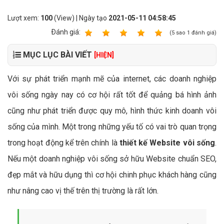
Lượt xem:
100
(View) | Ngày tạo
2021-05-11 04:58:45
Ðánh giá:
1
2
3
4
5
(
5
sao
1
đánh giá)
MỤC LỤC BÀI VIẾT
[HIỆN]
Với sự phát triển mạnh mẽ của internet, các doanh nghiệp
vôi sống ngày nay có cơ hội rất tốt để quảng bá hình ảnh
cũng như phát triển được quy mô, hình thức kinh doanh vôi
sống của mình. Một trong những yếu tố có vai trò quan trọng
trong hoạt động kể trên chính là
thiết kế Website vôi sống
.
Nếu một doanh nghiệp vôi sống sở hữu Website chuẩn SEO,
đẹp mắt và hữu dụng thì cơ hội chinh phục khách hàng cũng
như nâng cao vị thế trên thị trường là rất lớn.