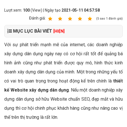
Lượt xem:
100
(View) | Ngày tạo
2021-05-11 04:57:58
Ðánh giá:
1
2
3
4
5
(
5
sao
1
đánh giá)
MỤC LỤC BÀI VIẾT
[HIỆN]
Với sự phát triển mạnh mẽ của internet, các doanh nghiệp
xây dựng dân dụng ngày nay có cơ hội rất tốt để quảng bá
hình ảnh cũng như phát triển được quy mô, hình thức kinh
doanh xây dựng dân dụng của mình. Một trong những yếu tố
có vai trò quan trọng trong hoạt động kể trên chính là
thiết
kế Website xây dựng dân dụng
. Nếu một doanh nghiệp xây
dựng dân dụng sở hữu Website chuẩn SEO, đẹp mắt và hữu
dụng thì cơ hội chinh phục khách hàng cũng như nâng cao vị
thế trên thị trường là rất lớn.