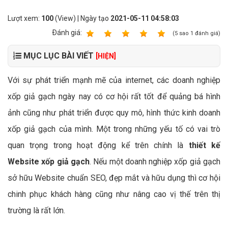
Lượt xem:
100
(View) | Ngày tạo
2021-05-11 04:58:03
Ðánh giá:
1
2
3
4
5
(
5
sao
1
đánh giá)
MỤC LỤC BÀI VIẾT
[HIỆN]
Với sự phát triển mạnh mẽ của internet, các doanh nghiệp
xốp giả gạch ngày nay có cơ hội rất tốt để quảng bá hình
ảnh cũng như phát triển được quy mô, hình thức kinh doanh
xốp giả gạch của mình. Một trong những yếu tố có vai trò
quan trọng trong hoạt động kể trên chính là
thiết kế
Website xốp giả gạch
. Nếu một doanh nghiệp xốp giả gạch
sở hữu Website chuẩn SEO, đẹp mắt và hữu dụng thì cơ hội
chinh phục khách hàng cũng như nâng cao vị thế trên thị
trường là rất lớn.