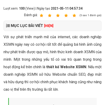
Lượt xem:
100
(View) | Ngày tạo
2021-05-11 04:57:34
Ðánh giá:
1
2
3
4
5
(
5
sao
1
đánh giá)
MỤC LỤC BÀI VIẾT
[HIỆN]
Với sự phát triển mạnh mẽ của internet, các doanh nghiệp
XSMN ngày nay có cơ hội rất tốt để quảng bá hình ảnh cũng
như phát triển được quy mô, hình thức kinh doanh XSMN của
mình. Một trong những yếu tố có vai trò quan trọng trong
hoạt động kể trên chính là
thiết kế Website XSMN
. Nếu một
doanh nghiệp XSMN sở hữu Website chuẩn SEO, đẹp mắt
và hữu dụng thì cơ hội chinh phục khách hàng cũng như nâng
cao vị thế trên thị trường là rất lớn.