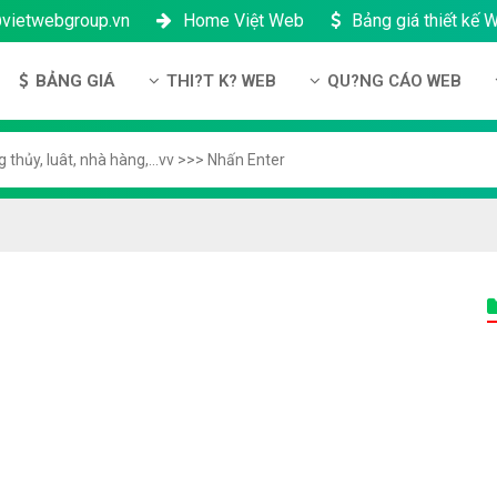
@vietwebgroup.vn
Home Việt Web
Bảng giá thiết kế 
BẢNG GIÁ
THI?T K? WEB
QU?NG CÁO WEB
u công ty
Bảng giá thiết kế Website
Thi?t k? Website
Qu?ng cáo Google
ng l?c
Bảng giá thiết kế Landing Page
Thi?t k? Landing Page
Qu?ng cáo Facebook
n thanh toán
Bảng giá thiết kế App Android & IOS
Thi?t k? App
Qu?ng Cáo Banner
?ng nhân s?
Bảng giá Tên Miền
ch b?o m?t
Bảng giá Hosting
ch b?o hành & b?o trì
Bảng giá thuê VPS
công ty
Bảng giá thuê Server
h ??i lý
Bảng giá SSL - HTTTS
Bảng giá Email theo tên miền