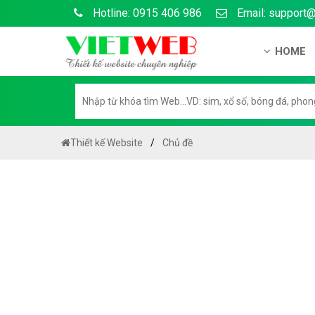
Hotline: 0915 406 986
Email: support
HOME
Gi?i thi?
H? s? n?
H??ng d?
Thiết kế Website
Chủ đề
Tuy?n d
Chính sá
Chính sá
Liên h? 
Chính sác