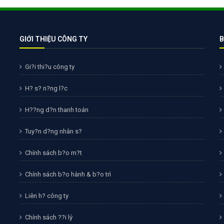
Bảng giá quảng cáo Google
Bảng giá quảng cáo Facebook
Bảng giá quảng cáo Banner
GIỚI THIỆU CÔNG TY
B
Bảng giá quản trị Website
Gi?i thi?u công ty
Bảng giá quản trị Fanpage Facebook
H? s? n?ng l?c
Bảng giá SEO Website
H??ng d?n thanh toán
Tuy?n d?ng nhân s?
Chính sách b?o m?t
Chính sách b?o hành & b?o trì
Liên h? công ty
Chính sách ??i lý