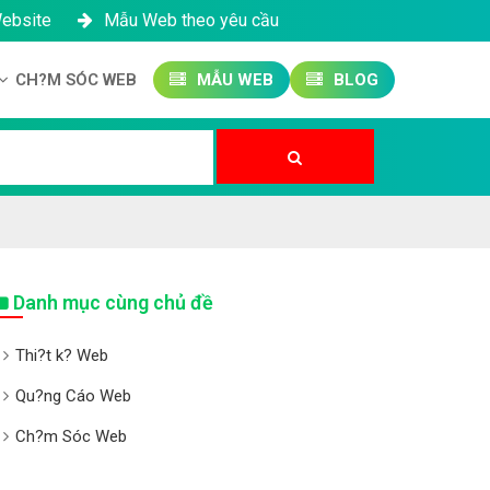
Website
Mẫu Web theo yêu cầu
CH?M SÓC WEB
MẪU WEB
BLOG
Công ty SEO Website
Qu?n tr? Website
Qu?n tr? Fanpage
Danh mục cùng chủ đề
Thi?t k? Web
Qu?ng Cáo Web
Ch?m Sóc Web