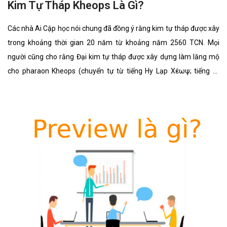
Kim Tự Tháp Kheops Là Gì?
Các nhà Ai Cập học nói chung đã đồng ý rằng kim tự tháp được xây
trong khoảng thời gian 20 năm từ khoảng năm 2560 TCN. Mọi
người cũng cho rằng Đại kim tự tháp được xây dựng làm lăng mộ
cho pharaon Kheops (chuyển tự từ tiếng Hy Lạp Χέωψ; tiếng Ai
Cập: Khufu) thuộc Triều đại thứ tư thời Ai Cập cổ đại, vì thế nó đã
được gọi là Kim tự tháp Kheops.