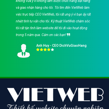
không vừa ý vì không làm được chức năng đặt hàng
và giao nhận hàng cho tôi. Tôi tìm đến VietWeb làm
việc trực tiếp CEO VietWeb, tôi rất ưng ý vì bạn ấy rất
nhiệt tình tư vấn cho tôi. Kỹ thuật VietWeb chăm sóc
tôi rất tận tình làm website để tôi đi vào hoạt động
trong 5 năm qua. Cảm ơn các bạn!
Anh Huy - CEO DichVuGiaoHang