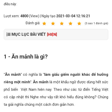
điều này.
Lượt xem:
4800
(View) | Ngày tạo
2021-03-04 12:16:21
Ðánh giá:
1
2
3
4
5
(
5
sao
1
đánh giá)
MỤC LỤC BÀI VIẾT
[HIỆN]
1 - Ăn mảnh là gì?
"Ăn mảnh"
có nghĩa là
"làm giấu giếm người khác
để hưởng
riêng một mình"
.
Ăn mảnh
là
một khẩu ngữ
được dùng hết sức
phổ biến Việt Nam hiên nay. Theo như các từ điển Tiếng Việt
có cập nhật thì Nghe như vậy rất khó hiểu đúng không? Chúng
ta giải nghĩa chúng một cách đơn giản hơn.