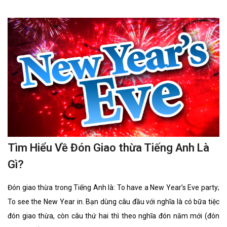
sống. 70% diện tích của Trái Đất được nước che phủ nhưng chỉ 0,3%
tổng lượng nước trên Trái Đất nằm trong các nguồn có thể khai
thác dùng làm nước uống.
Tìm Hiểu Về Đón Giao thừa Tiếng Anh Là
Gì?
Đón giao thừa trong Tiếng Anh là: To have a New Year’s Eve party;
To see the New Year in. Bạn dùng câu đầu với nghĩa là có bữa tiệc
đón giao thừa, còn câu thứ hai thì theo nghĩa đón năm mới (đón