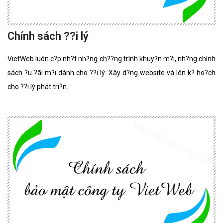
Chính sách ??i lý
VietWeb luôn c?p nh?t nh?ng ch??ng trình khuy?n m?i, nh?ng chính
sách ?u ?ãi m?i dành cho ??i lý. Xây d?ng website và lên k? ho?ch
cho ??i lý phát tri?n.