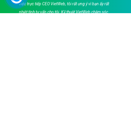
việc trực tiếp CEO VietWeb, tôi rất ưng ý vì bạn ấy rất
nhiệt tình tư vấn cho tôi. Kỹ thuật VietWeb chăm sóc
tôi rất tận tình làm website để tôi đi vào hoạt động
trong 5 năm qua. Cảm ơn các bạn!
Anh Huy - CEO DichVuGiaoHang