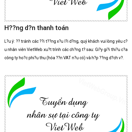
H??ng d?n thanh toán
L?u ý: ?? tránh các ??i t??ng x?u l?i d?ng, quý khách vui lòng yêu c?
u nhân viên VietWeb xu?t trình các ch?ng t? sau: Gi?y gi?i thi?u c?a
công ty ho?c phi?u thu (hóa ??n VAT n?u có) và h?p ??ng d?ch v?.