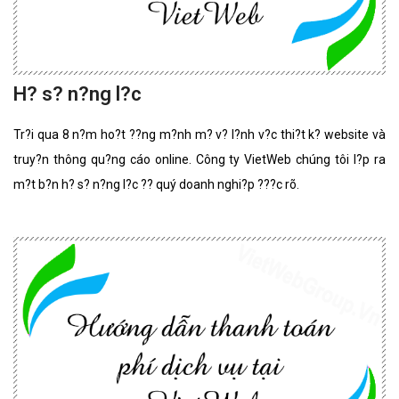
H? s? n?ng l?c
Tr?i qua 8 n?m ho?t ??ng m?nh m? v? l?nh v?c thi?t k? website và
truy?n thông qu?ng cáo online. Công ty VietWeb chúng tôi l?p ra
m?t b?n h? s? n?ng l?c ?? quý doanh nghi?p ???c rõ.