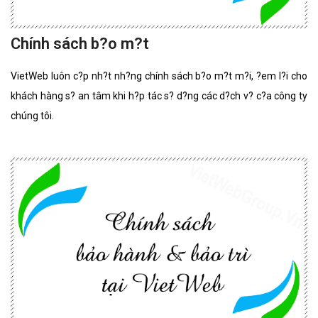
Chính sách b?o m?t
VietWeb luôn c?p nh?t nh?ng chính sách b?o m?t m?i, ?em l?i cho
khách hàng s? an tâm khi h?p tác s? d?ng các d?ch v? c?a công ty
chúng tôi.