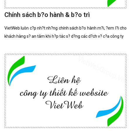
Chính sách b?o hành & b?o trì
VietWeb luôn c?p nh?t nh?ng chính sách b?o hành m?i, ?em l?i cho
khách hàng s? an tâm khi h?p tác s? d?ng các d?ch v? c?a công ty