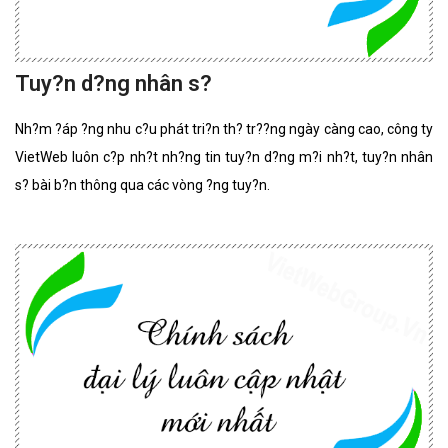
Tuy?n d?ng nhân s?
Nh?m ?áp ?ng nhu c?u phát tri?n th? tr??ng ngày càng cao, công ty
VietWeb luôn c?p nh?t nh?ng tin tuy?n d?ng m?i nh?t, tuy?n nhân
s? bài b?n thông qua các vòng ?ng tuy?n.