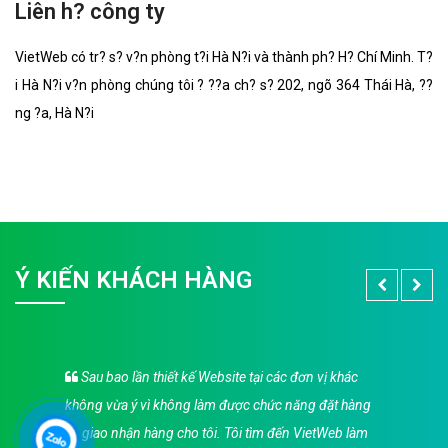
Liên h? công ty
VietWeb có tr? s? v?n phòng t?i Hà N?i và thành ph? H? Chí Minh. T?
i Hà N?i v?n phòng chúng tôi ? ??a ch? s? 202, ngõ 364 Thái Hà, ??
ng ?a, Hà N?i
Ý KIẾN KHÁCH HÀNG
Sau bao lần thiết kế Website tại các đơn vị khác
không vừa ý vì không làm được chức năng đặt hàng
và giao nhận hàng cho tôi. Tôi tìm đến VietWeb làm