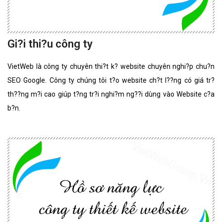
Gi?i thi?u công ty
VietWeb là công ty chuyên thi?t k? website chuyên nghi?p chu?n
SEO Google. Công ty chúng tôi t?o website ch?t l??ng có giá tr?
th??ng m?i cao giúp t?ng tr?i nghi?m ng??i dùng vào Website c?a
b?n.