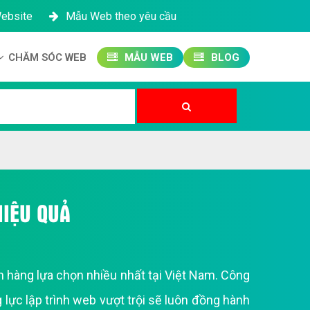
Website
Mẫu Web theo yêu cầu
CHĂM SÓC WEB
MẪU WEB
BLOG
Công ty SEO Website
Quản trị Website
Quản trị Fanpage
HIỆU QUẢ
 hàng lựa chọn nhiều nhất tại Việt Nam. Công
lực lập trình web vượt trội sẽ luôn đồng hành