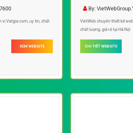
nghiệp chuẩn SEO
17600
By: VietWebGroup
vị Vatgia.com, uy tin, chất
VietWeb chuyên thiết kế we
chất lượng, giá rẻ tại Hà Nội
XEM WEBSITE
CHI TIẾT WEBSITE