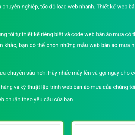
ưa chuyên nghiệp, tốc độ load web nhanh. Thiết kế web b
Bảng giá quảng cáo Google
Bảng giá quảng cáo Facebook
Bảng giá quảng cáo Banner
tôi tự thiết kế riêng biệt và code web bán áo mưa có th
Bảng giá quản trị Website
m khảo, bạn có thể chọn những mẫu web bán áo mưa n
Bảng giá quản trị Fanpage Facebook
Bảng giá SEO Website
a chuyên sâu hơn. Hãy nhấc máy lên và gọi ngay cho công
àng và kỹ thuật lập trình web bán áo mưa của chúng tôi 
web chuẩn theo yêu cầu của bạn.