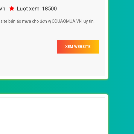
.Vn
Lượt xem: 18500
bsite bán áo mưa cho đơn vị ODUAOMUA.VN, uy tin,
XEM WEBSITE