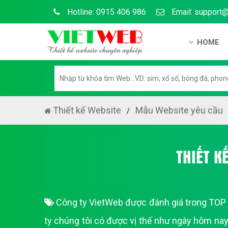
Hotline: 0915 406 986
Email: support
HOME
Giới thiệu
Hồ sơ nă
Hướng dẫ
Thiết kế Website
Mẫu Website yêu cầu
Tuyển dụ
Chính sá
THIẾT K
Chính sác
Liên hệ c
Công ty VietWeb được đánh giá trong TOP 3
Chính sác
ty chúng tôi có được vị thế như ngày hôm nay