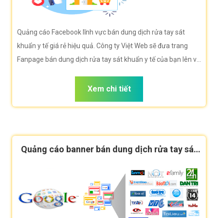
Quảng cáo Facebook lĩnh vực bán dung dịch rửa tay sát
khuẩn y tế giá rẻ hiệu quả. Công ty Việt Web sẽ đưa trang
Fanpage bán dung dịch rửa tay sát khuẩn y tế của bạn lên vị
trí quảng cáo Facebook khi người dùng duyệt Facebook tìm
kiếm bán dung dịch rửa tay sát khuẩn y tế.
Xem chi tiết
Quảng cáo banner bán dung dịch rửa tay sát
khuẩn y tế hiệu quả