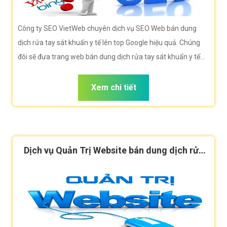
Công ty SEO VietWeb chuyên dịch vụ SEO Web bán dung
dịch rửa tay sát khuẩn y tế lên top Google hiệu quả. Chúng
đôi sẽ đưa trang web bán dung dịch rửa tay sát khuẩn y tế
của bạn lên vị trí trang nhất Google khi người dùng tìm kiếm
từ khóa bán dung dịch rửa tay sát khuẩn y tế
Xem chi tiết
Dịch vụ Quản Trị Website bán dung dịch rửa
tay sát khuẩn y tế hiệu quả