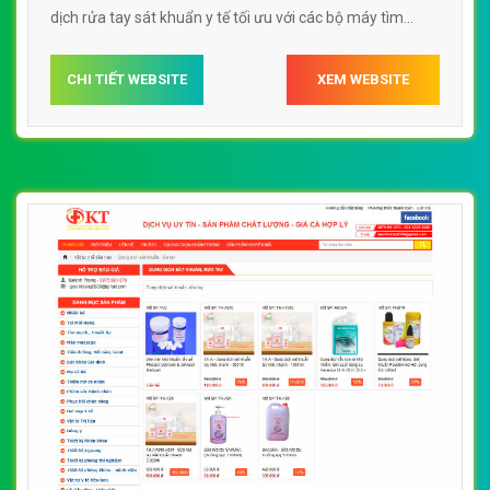
dịch rửa tay sát khuẩn y tế tối ưu với các bộ máy tìm
kiếm, tối ưu tốc độ load, website chuẩn UI - UX giúp tăng
trải nghiệm người dùng lướt website web bán dung dịch
CHI TIẾT WEBSITE
XEM WEBSITE
rửa tay sát khuẩn y tế muahangthongthaicom