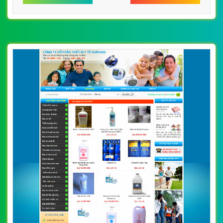
khuẩn y tế smedcomvn