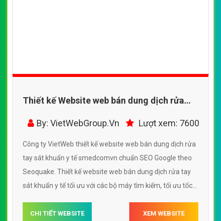
Thiết kế Website web bán dung dịch rửa
tay sát khuẩn y tế - smedcomvn
By: VietWebGroup.Vn
Lượt xem: 7600
Công ty VietWeb thiết kế website web bán dung dịch rửa
tay sát khuẩn y tế smedcomvn chuẩn SEO Google theo
Seoquake. Thiết kế website web bán dung dịch rửa tay
sát khuẩn y tế tối ưu với các bộ máy tìm kiếm, tối ưu tốc
độ load, website chuẩn UI - UX giúp tăng trải nghiệm
người dùng lướt website web bán dung dịch rửa tay sát
CHI TIẾT WEBSITE
XEM WEBSITE