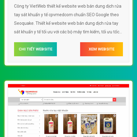
Công ty VietWeb thiết kế website web bán dung dịch rửa
tay sát khuẩn y tế cpvmedcom chuẩn SEO Google theo
Seoquake. Thiết kế website web bán dung dịch rửa tay
sát khuẩn y tế tối ưu với các bộ máy tìm kiếm, tối ưu tốc
độ load, website chuẩn UI - UX giúp tăng trải nghiệm
người dùng lướt website web bán dung dịch rửa tay sát
CHI TIẾT WEBSITE
XEM WEBSITE
khuẩn y tế cpvmedcom