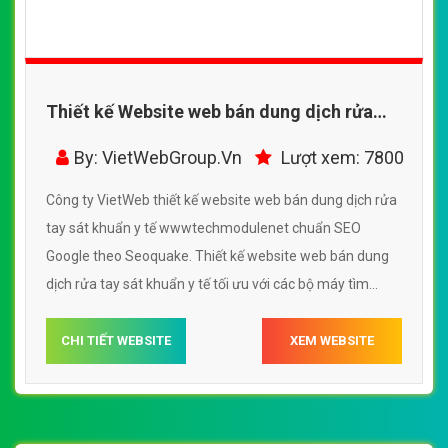
Thiết kế Website web bán dung dịch rửa
tay sát khuẩn y tế - wwwtechmodulenet
By: VietWebGroup.Vn
Lượt xem: 7800
Công ty VietWeb thiết kế website web bán dung dịch rửa
tay sát khuẩn y tế wwwtechmodulenet chuẩn SEO
Google theo Seoquake. Thiết kế website web bán dung
dịch rửa tay sát khuẩn y tế tối ưu với các bộ máy tìm
kiếm, tối ưu tốc độ load, website chuẩn UI - UX giúp tăng
trải nghiệm người dùng lướt website web bán dung dịch
CHI TIẾT WEBSITE
XEM WEBSITE
rửa tay sát khuẩn y tế wwwtechmodulenet