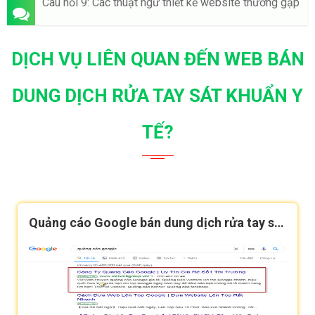
Câu hỏi 9: Các thuật ngữ thiết kế website thường gặp
DỊCH VỤ LIÊN QUAN ĐẾN WEB BÁN
DUNG DỊCH RỬA TAY SÁT KHUẨN Y
TẾ?
Quảng cáo Google bán dung dịch rửa tay sát
khuẩn y tế hiệu quả