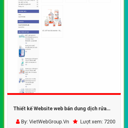
Thiết kế Website web bán dung dịch rửa
tay sát khuẩn y tế - cpvmedcom
By: VietWebGroup.Vn
Lượt xem: 7200