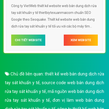
Công ty VietWeb thiết kế website web bán dung dịch rửa
tay sát khuẩn y tế thietbiytexuanmaicom chuẩn SEO
Google theo Seoquake. Thiết kế website web bán dung
dịch rửa tay sát khuẩn y tế tối ưu với các bộ máy tìm
kiếm, tối ưu tốc độ load, website chuẩn UI - UX giúp tăng
trải nghiệm người dùng lướt website web bán dung dịch
CHI TIẾT WEBSITE
XEM WEBSITE
rửa tay sát khuẩn y tế thietbiytexuanmaicom
Chủ đề liên quan:
thiết kế web bán dung dịch rửa
tay sát khuẩn y tế
,
source code web bán dung dịch
rửa tay sát khuẩn y tế
,
mã nguồn web bán dung dịch
rửa tay sát khuẩn y tế
,
đơn vị làm web bán dung
dịch rửa tay sát khuẩn y tế
,
công ty thiết kế web bán