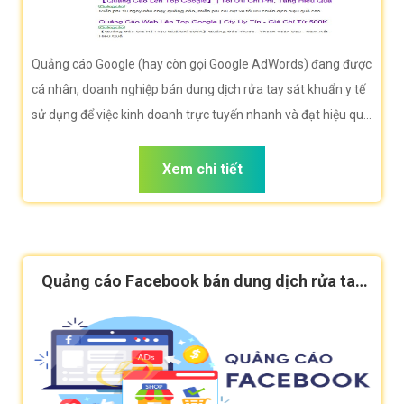
Quảng cáo Google (hay còn gọi Google AdWords) đang được
cá nhân, doanh nghiệp bán dung dịch rửa tay sát khuẩn y tế
sử dụng để việc kinh doanh trực tuyến nhanh và đạt hiệu quả
tối đa. Công ty VietWeb rất hân hạnh đem đến cho quý vị
dịch vụ Quảng cáo Google bán dung dịch rửa tay sát khuẩn y
Xem chi tiết
tế với những tính năng nổi bật nhất.
Quảng cáo Facebook bán dung dịch rửa tay
sát khuẩn y tế hiệu quả