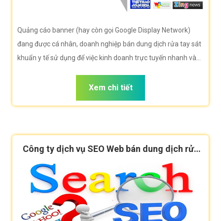
Quảng cáo banner (hay còn gọi Google Display Network)
đang được cá nhân, doanh nghiệp bán dung dịch rửa tay sát
khuẩn y tế sử dụng để việc kinh doanh trực tuyến nhanh và
đạt hiệu quả tối đa. Công ty VietWeb rất hân hạnh đem đến
cho quý vị dịch vụ Quảng cáo banner bán dung dịch rửa tay
Xem chi tiết
sát khuẩn y tế với những tính năng nổi bật nhất.
Công ty dịch vụ SEO Web bán dung dịch rửa
tay sát khuẩn y tế