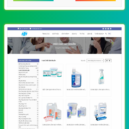
khuẩn y tế hasakivn