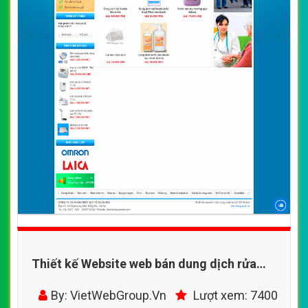
Thiết kế Website web bán dung dịch rửa
tay sát khuẩn y tế - thietbiytexuanmaicom
By: VietWebGroup.Vn
Lượt xem: 7400