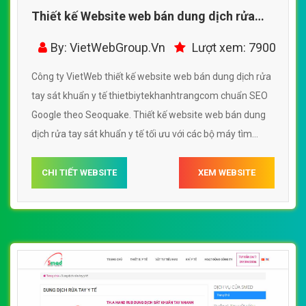
Thiết kế Website web bán dung dịch rửa
tay sát khuẩn y tế -
By: VietWebGroup.Vn
Lượt xem: 7900
thietbiytekhanhtrangcom
Công ty VietWeb thiết kế website web bán dung dịch rửa
tay sát khuẩn y tế thietbiytekhanhtrangcom chuẩn SEO
Google theo Seoquake. Thiết kế website web bán dung
dịch rửa tay sát khuẩn y tế tối ưu với các bộ máy tìm
kiếm, tối ưu tốc độ load, website chuẩn UI - UX giúp tăng
trải nghiệm người dùng lướt website web bán dung dịch
CHI TIẾT WEBSITE
XEM WEBSITE
rửa tay sát khuẩn y tế thietbiytekhanhtrangcom