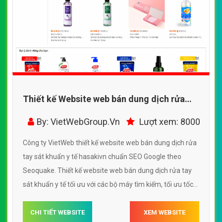
Thiết kế Website web bán dung dịch rửa
tay sát khuẩn y tế - hasakivn
By: VietWebGroup.Vn
Lượt xem: 8000
Công ty VietWeb thiết kế website web bán dung dịch rửa
tay sát khuẩn y tế hasakivn chuẩn SEO Google theo
Seoquake. Thiết kế website web bán dung dịch rửa tay
sát khuẩn y tế tối ưu với các bộ máy tìm kiếm, tối ưu tốc
độ load, website chuẩn UI - UX giúp tăng trải nghiệm
người dùng lướt website web bán dung dịch rửa tay sát
CHI TIẾT WEBSITE
XEM WEBSITE