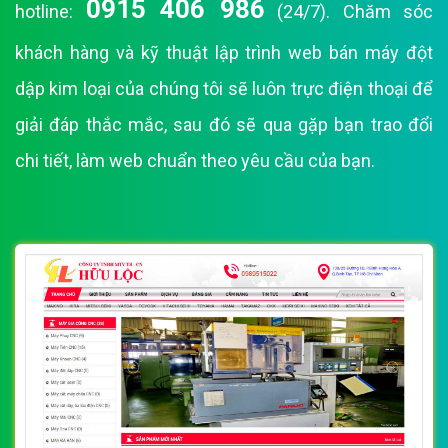
0915 406 986
hotline:
(24/7). Chăm sóc
khách hàng và kỹ thuật lập trình web bán máy đột
dập kim loại của chúng tôi sẽ luôn trực điện thoại để
giải đáp thắc mắc, sau đó sẽ qua gặp bạn trao đổi
chi tiết, làm web chuẩn theo yêu cầu của bạn.