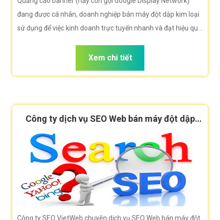
Quảng cáo banner (hay còn gọi Google Display Network)
đang được cá nhân, doanh nghiệp bán máy đột dập kim loại
sử dụng để việc kinh doanh trực tuyến nhanh và đạt hiệu quả
tối đa. Công ty VietWeb rất hân hạnh đem đến cho quý vị
dịch vụ Quảng cáo banner bán máy đột dập kim loại với
Xem chi tiết
những tính năng nổi bật nhất.
Công ty dịch vụ SEO Web bán máy đột dập
kim loại
Công ty SEO VietWeb chuyên dịch vụ SEO Web bán máy đột