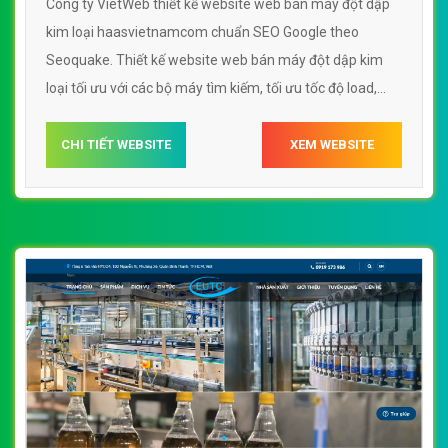
Công ty VietWeb thiết kế website web bán máy đột dập
kim loại haasvietnamcom chuẩn SEO Google theo
Seoquake. Thiết kế website web bán máy đột dập kim
loại tối ưu với các bộ máy tìm kiếm, tối ưu tốc độ load,
website chuẩn UI - UX giúp tăng trải nghiệm người dùng
lướt website web bán máy đột dập kim loại
CHI TIẾT WEBSITE
XEM WEBSITE
haasvietnamcom