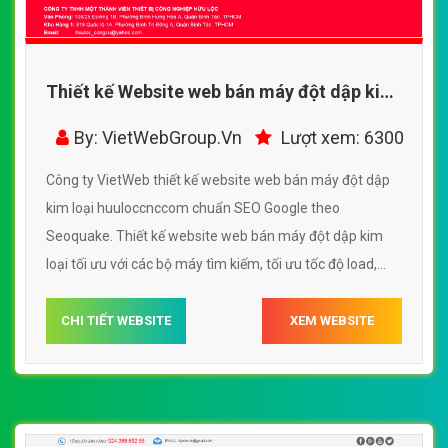
Thiết kế Website web bán máy đột dập kim
loại - huuloccnccom
By: VietWebGroup.Vn
Lượt xem: 6300
Công ty VietWeb thiết kế website web bán máy đột dập
kim loại huuloccnccom chuẩn SEO Google theo
Seoquake. Thiết kế website web bán máy đột dập kim
loại tối ưu với các bộ máy tìm kiếm, tối ưu tốc độ load,
website chuẩn UI - UX giúp tăng trải nghiệm người dùng
lướt website web bán máy đột dập kim loại
CHI TIẾT WEBSITE
XEM WEBSITE
huuloccnccom