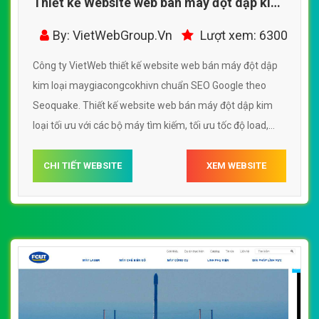
Thiết kế Website web bán máy đột dập kim
loại - maygiacongcokhivn
By: VietWebGroup.Vn
Lượt xem: 6300
Công ty VietWeb thiết kế website web bán máy đột dập
kim loại maygiacongcokhivn chuẩn SEO Google theo
Seoquake. Thiết kế website web bán máy đột dập kim
loại tối ưu với các bộ máy tìm kiếm, tối ưu tốc độ load,
website chuẩn UI - UX giúp tăng trải nghiệm người dùng
lướt website web bán máy đột dập kim loại
CHI TIẾT WEBSITE
XEM WEBSITE
maygiacongcokhivn