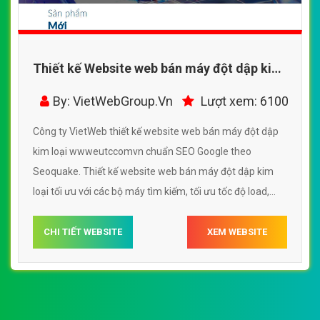
Thiết kế Website web bán máy đột dập kim
loại - wwweutccomvn
By: VietWebGroup.Vn
Lượt xem: 6100
Công ty VietWeb thiết kế website web bán máy đột dập
kim loại wwweutccomvn chuẩn SEO Google theo
Seoquake. Thiết kế website web bán máy đột dập kim
loại tối ưu với các bộ máy tìm kiếm, tối ưu tốc độ load,
website chuẩn UI - UX giúp tăng trải nghiệm người dùng
lướt website web bán máy đột dập kim loại
CHI TIẾT WEBSITE
XEM WEBSITE
wwweutccomvn