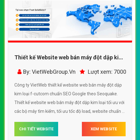
Thiết kế Website web bán máy đột dập kim
loại - f-cutcom
By: VietWebGroup.Vn
Lượt xem: 7000
Công ty VietWeb thiết kế website web bán máy đột dập
kim loại f-cutcom chuẩn SEO Google theo Seoquake.
Thiết kế website web bán máy đột dập kim loại tối ưu với
các bộ máy tìm kiếm, tối ưu tốc độ load, website chuẩn UI
- UX giúp tăng trải nghiệm người dùng lướt website web
bán máy đột dập kim loại f-cutcom
CHI TIẾT WEBSITE
XEM WEBSITE