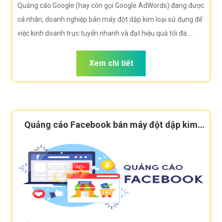
Quảng cáo Google (hay còn gọi Google AdWords) đang được
cá nhân, doanh nghiệp bán máy đột dập kim loại sử dụng để
việc kinh doanh trực tuyến nhanh và đạt hiệu quả tối đa.
Công ty VietWeb rất hân hạnh đem đến cho quý vị dịch vụ
Quảng cáo Google bán máy đột dập kim loại với những tính
Xem chi tiết
năng nổi bật nhất.
Quảng cáo Facebook bán máy đột dập kim
loại hiệu quả