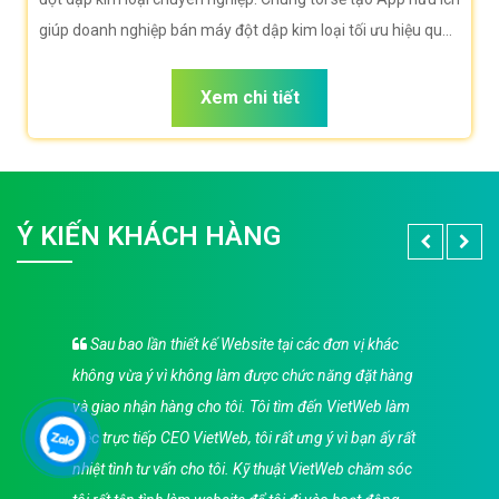
giúp doanh nghiệp bán máy đột dập kim loại tối ưu hiệu quả
bán hàng cao nhất. Doanh nghiệp bán máy đột dập kim loại
của bạn sẽ sở hữu app đẹp, ưu việt, tăng trải nghiệm người
Xem chi tiết
dùng duyệt app.
Ý KIẾN KHÁCH HÀNG
Sau bao lần thiết kế Website tại các đơn vị khác
không vừa ý vì không làm được chức năng đặt hàng
và giao nhận hàng cho tôi. Tôi tìm đến VietWeb làm
việc trực tiếp CEO VietWeb, tôi rất ưng ý vì bạn ấy rất
nhiệt tình tư vấn cho tôi. Kỹ thuật VietWeb chăm sóc