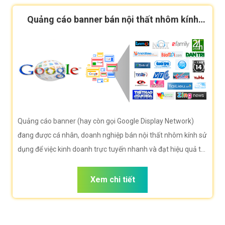
Quảng cáo banner bán nội thất nhôm kính
hiệu quả
Quảng cáo banner (hay còn gọi Google Display Network)
đang được cá nhân, doanh nghiệp bán nội thất nhôm kính sử
dụng để việc kinh doanh trực tuyến nhanh và đạt hiệu quả tối
đa. Công ty VietWeb rất hân hạnh đem đến cho quý vị dịch
vụ Quảng cáo banner bán nội thất nhôm kính với những tính
Xem chi tiết
năng nổi bật nhất.