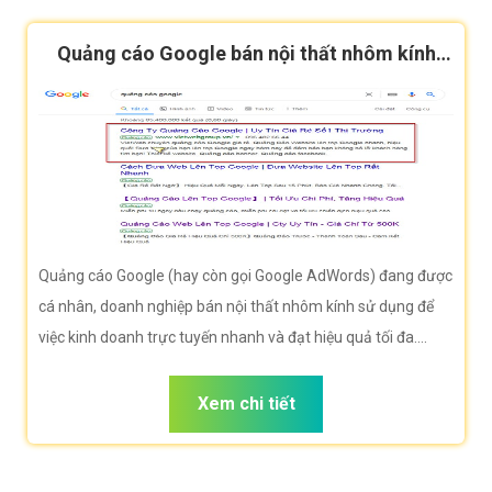
Quảng cáo Google bán nội thất nhôm kính
hiệu quả
Quảng cáo Google (hay còn gọi Google AdWords) đang được
cá nhân, doanh nghiệp bán nội thất nhôm kính sử dụng để
việc kinh doanh trực tuyến nhanh và đạt hiệu quả tối đa.
Công ty VietWeb rất hân hạnh đem đến cho quý vị dịch vụ
Quảng cáo Google bán nội thất nhôm kính với những tính
Xem chi tiết
năng nổi bật nhất.