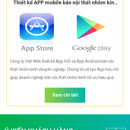
Thiết kế APP mobile bán nội thất nhôm kính
cao cấp
Công ty Việt Web thiết kế App IOS và App Android bán nội
thất nhôm kính chuyên nghiệp. Chúng tôi sẽ tạo App hữu ích
giúp doanh nghiệp bán nội thất nhôm kính tối ưu hiệu quả
bán hàng cao nhất. Doanh nghiệp bán nội thất nhôm kính
của bạn sẽ sở hữu app đẹp, ưu việt, tăng trải nghiệm người
Xem chi tiết
dùng duyệt app.