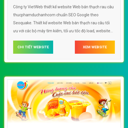
Công ty VietWeb thiết kế website Web bán thạch rau câu
thucphamduchanhcom chuẩn SEO Google theo
Seoquake. Thiết kế website Web bán thạch rau câu tối
ưu với các bộ máy tìm kiếm, tối ưu tốc độ load, website
chuẩn UI - UX giúp tăng trải nghiệm người dùng lướt
website Web bán thạch rau câu thucphamduchanhcom
CHI TIẾT WEBSITE
XEM WEBSITE