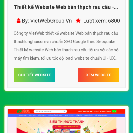
Thiết kế Website Web bán thạch rau câu -
thachlonghaicomvn
By: VietWebGroup.Vn
Lượt xem: 6800
Công ty VietWeb thiết kế website Web bán thạch rau câu
thachlonghaicomvn chuẩn SEO Google theo Seoquake.
Thiết kế website Web bán thạch rau câu tối ưu với các bộ
máy tìm kiếm, tối ưu tốc độ load, website chuẩn UI - UX
giúp tăng trải nghiệm người dùng lướt website Web bán
thạch rau câu thachlonghaicomvn
CHI TIẾT WEBSITE
XEM WEBSITE