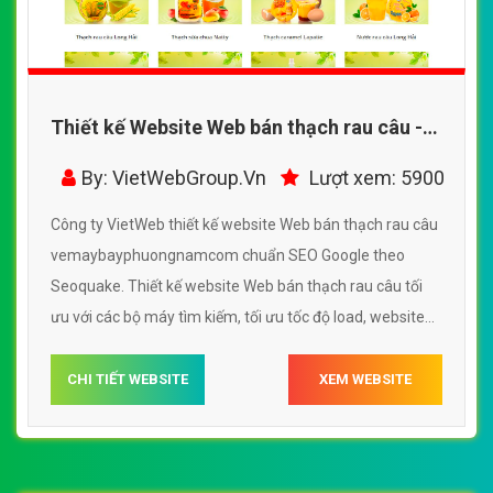
Thiết kế Website Web bán thạch rau câu -
vemaybayphuongnamcom
By: VietWebGroup.Vn
Lượt xem: 5900
Công ty VietWeb thiết kế website Web bán thạch rau câu
vemaybayphuongnamcom chuẩn SEO Google theo
Seoquake. Thiết kế website Web bán thạch rau câu tối
ưu với các bộ máy tìm kiếm, tối ưu tốc độ load, website
chuẩn UI - UX giúp tăng trải nghiệm người dùng lướt
website Web bán thạch rau câu
CHI TIẾT WEBSITE
XEM WEBSITE
vemaybayphuongnamcom