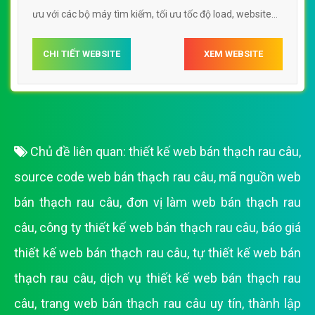
ưu với các bộ máy tìm kiếm, tối ưu tốc độ load, website
chuẩn UI - UX giúp tăng trải nghiệm người dùng lướt
website Web bán thạch rau câu wwwbachhoaxanhcom
CHI TIẾT WEBSITE
XEM WEBSITE
Chủ đề liên quan:
thiết kế web bán thạch rau câu
,
source code web bán thạch rau câu
,
mã nguồn web
bán thạch rau câu
,
đơn vị làm web bán thạch rau
câu
,
công ty thiết kế web bán thạch rau câu
,
báo giá
thiết kế web bán thạch rau câu
,
tự thiết kế web bán
thạch rau câu
,
dịch vụ thiết kế web bán thạch rau
câu
,
trang web bán thạch rau câu uy tín
,
thành lập