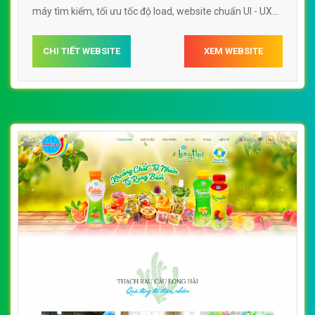
máy tìm kiếm, tối ưu tốc độ load, website chuẩn UI - UX
giúp tăng trải nghiệm người dùng lướt website Web bán
thạch rau câu wwwbeemartvn
CHI TIẾT WEBSITE
XEM WEBSITE