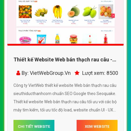
Thiết kế Website Web bán thạch rau câu -
sieuthiducthanhcom
By: VietWebGroup.Vn
Lượt xem: 8500
Công ty VietWeb thiết kế website Web bán thạch rau câu
sieuthiducthanhcom chuẩn SEO Google theo Seoquake.
Thiết kế website Web bán thạch rau câu tối ưu với các bộ
máy tìm kiếm, tối ưu tốc độ load, website chuẩn UI - UX
giúp tăng trải nghiệm người dùng lướt website Web bán
thạch rau câu sieuthiducthanhcom
CHI TIẾT WEBSITE
XEM WEBSITE