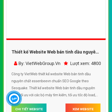
Thiết kế Website Web bán tinh dầu nguyên
chất - essenbeevn
By: VietWebGroup.Vn
Lượt xem: 4800
Công ty VietWeb thiết kế website Web bán tinh dầu
nguyên chất essenbeevn chuẩn SEO Google theo
Seoquake. Thiết kế website Web bán tinh dầu nguyên
chất tối ưu với các bộ máy tìm kiếm, tối ưu tốc độ load,
website chuẩn UI - UX giúp tăng trải nghiệm người dùng
lướt website Web bán tinh dầu nguyên chất essenbeevn
CHI TIẾT WEBSITE
XEM WEBSITE