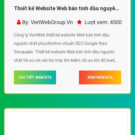
Thiết kế Website Web bán tinh dầu nguyên
chất - phucthinhvn
By: VietWebGroup.Vn
Lượt xem: 4500
Công ty VietWeb thiết kế website Web bán tinh dầu
nguyên chất phucthinhvn chuẩn SEO Google theo
Seoquake. Thiết kế website Web bán tinh dầu nguyên
chất tối ưu với các bộ máy tìm kiếm, tối ưu tốc độ load,
website chuẩn UI - UX giúp tăng trải nghiệm người dùng
lướt website Web bán tinh dầu nguyên chất phucthinhvn
CHI TIẾT WEBSITE
XEM WEBSITE