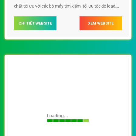
chất tối ưu với các bộ máy tìm kiếm, tối ưu tốc độ load,
website chuẩn UI - UX giúp tăng trải nghiệm người dùng
lướt website Web bán tinh dầu nguyên chất
CHI TIẾT WEBSITE
XEM WEBSITE
tinhdaulodavn