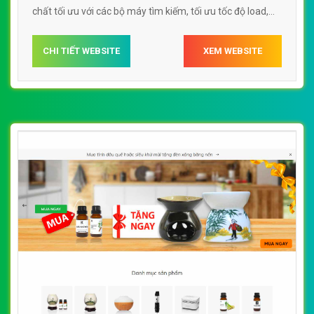
chất tối ưu với các bộ máy tìm kiếm, tối ưu tốc độ load,
website chuẩn UI - UX giúp tăng trải nghiệm người dùng
lướt website Web bán tinh dầu nguyên chất
CHI TIẾT WEBSITE
XEM WEBSITE
tinhdau100vn