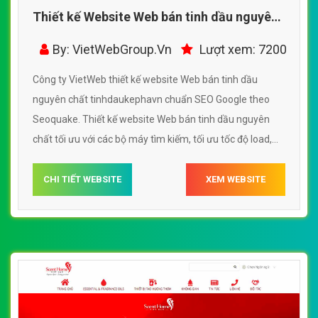
Thiết kế Website Web bán tinh dầu nguyên
chất - tinhdaukephavn
By: VietWebGroup.Vn
Lượt xem: 7200
Công ty VietWeb thiết kế website Web bán tinh dầu
nguyên chất tinhdaukephavn chuẩn SEO Google theo
Seoquake. Thiết kế website Web bán tinh dầu nguyên
chất tối ưu với các bộ máy tìm kiếm, tối ưu tốc độ load,
website chuẩn UI - UX giúp tăng trải nghiệm người dùng
lướt website Web bán tinh dầu nguyên chất
CHI TIẾT WEBSITE
XEM WEBSITE
tinhdaukephavn