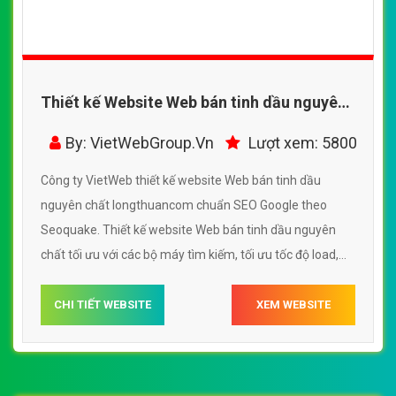
Thiết kế Website Web bán tinh dầu nguyên
chất - longthuancom
By: VietWebGroup.Vn
Lượt xem: 5800
Công ty VietWeb thiết kế website Web bán tinh dầu
nguyên chất longthuancom chuẩn SEO Google theo
Seoquake. Thiết kế website Web bán tinh dầu nguyên
chất tối ưu với các bộ máy tìm kiếm, tối ưu tốc độ load,
website chuẩn UI - UX giúp tăng trải nghiệm người dùng
lướt website Web bán tinh dầu nguyên chất
CHI TIẾT WEBSITE
XEM WEBSITE
longthuancom