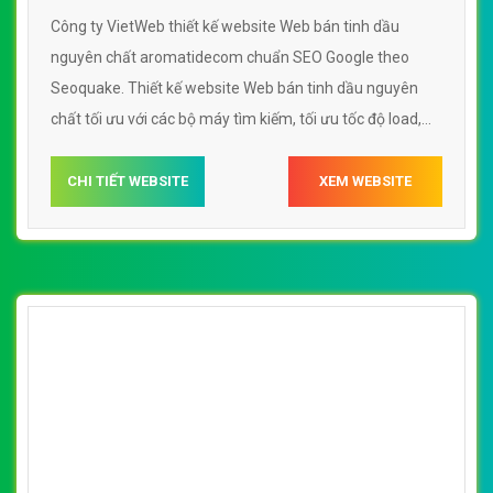
Công ty VietWeb thiết kế website Web bán tinh dầu
nguyên chất aromatidecom chuẩn SEO Google theo
Seoquake. Thiết kế website Web bán tinh dầu nguyên
chất tối ưu với các bộ máy tìm kiếm, tối ưu tốc độ load,
website chuẩn UI - UX giúp tăng trải nghiệm người dùng
lướt website Web bán tinh dầu nguyên chất
CHI TIẾT WEBSITE
XEM WEBSITE
aromatidecom