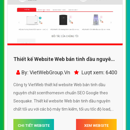
Thiết kế Website Web bán tinh dầu nguyên
chất - scenthomesvn
By: VietWebGroup.Vn
Lượt xem: 6400
Công ty VietWeb thiết kế website Web bán tinh dầu
nguyên chất scenthomesvn chuẩn SEO Google theo
Seoquake. Thiết kế website Web bán tinh dầu nguyên
chất tối ưu với các bộ máy tìm kiếm, tối ưu tốc độ load,
website chuẩn UI - UX giúp tăng trải nghiệm người dùng
lướt website Web bán tinh dầu nguyên chất
CHI TIẾT WEBSITE
XEM WEBSITE