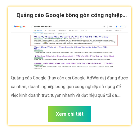
Quảng cáo Google bông gòn công nghiệp
hiệu quả
Quảng cáo Google (hay còn gọi Google AdWords) đang được
cá nhân, doanh nghiệp bông gòn công nghiệp sử dụng để
việc kinh doanh trực tuyến nhanh và đạt hiệu quả tối đa.
Công ty VietWeb rất hân hạnh đem đến cho quý vị dịch vụ
Quảng cáo Google bông gòn công nghiệp với những tính
Xem chi tiết
năng nổi bật nhất.