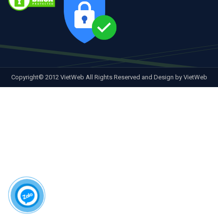
Copyright© 2012 VietWeb All Rights Reserved and Design by VietWeb