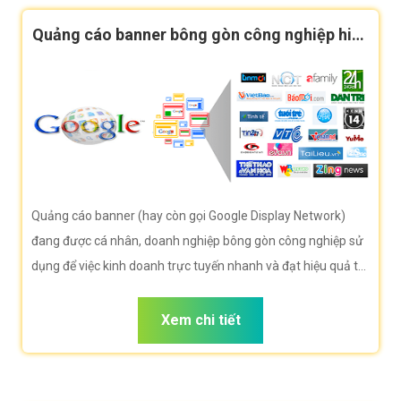
Quảng cáo banner bông gòn công nghiệp hiệu
quả
Quảng cáo banner (hay còn gọi Google Display Network)
đang được cá nhân, doanh nghiệp bông gòn công nghiệp sử
dụng để việc kinh doanh trực tuyến nhanh và đạt hiệu quả tối
đa. Công ty VietWeb rất hân hạnh đem đến cho quý vị dịch
vụ Quảng cáo banner bông gòn công nghiệp với những tính
Xem chi tiết
năng nổi bật nhất.