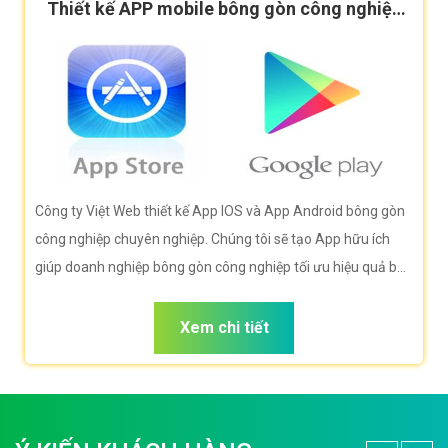
Thiết kế APP mobile bông gòn công nghiệp
cao cấp
Công ty Việt Web thiết kế App IOS và App Android bông gòn
công nghiệp chuyên nghiệp. Chúng tôi sẽ tạo App hữu ích
giúp doanh nghiệp bông gòn công nghiệp tối ưu hiệu quả bán
hàng cao nhất. Doanh nghiệp bông gòn công nghiệp của bạn
sẽ sở hữu app đẹp, ưu việt, tăng trải nghiệm người dùng
Xem chi tiết
duyệt app.