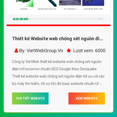
Thiết kế Website web chống sét nguồn điện
- mfcocomvn
By: VietWebGroup.Vn
Lượt xem: 6000
Công ty VietWeb thiết kế website web chống sét nguồn
điện mfcocomvn chuẩn SEO Google theo Seoquake.
Thiết kế website web chống sét nguồn điện tối ưu với các
bộ máy tìm kiếm, tối ưu tốc độ load, website chuẩn UI -
UX giúp tăng trải nghiệm người dùng lướt website web
chống sét nguồn điện mfcocomvn
CHI TIẾT WEBSITE
XEM WEBSITE