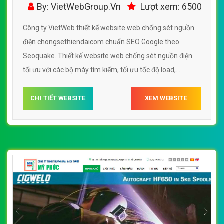
- chongsethiendaicom
By: VietWebGroup.Vn
Lượt xem: 6500
Công ty VietWeb thiết kế website web chống sét nguồn
điện chongsethiendaicom chuẩn SEO Google theo
Seoquake. Thiết kế website web chống sét nguồn điện
tối ưu với các bộ máy tìm kiếm, tối ưu tốc độ load,
website chuẩn UI - UX giúp tăng trải nghiệm người dùng
lướt website web chống sét nguồn điện
CHI TIẾT WEBSITE
XEM WEBSITE
chongsethiendaicom