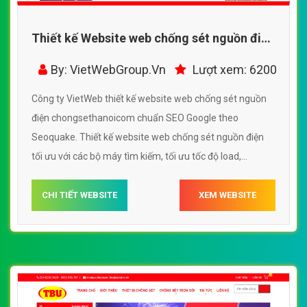
Thiết kế Website web chống sét nguồn điện
- chongsethanoicom
By: VietWebGroup.Vn
Lượt xem: 6200
Công ty VietWeb thiết kế website web chống sét nguồn
điện chongsethanoicom chuẩn SEO Google theo
Seoquake. Thiết kế website web chống sét nguồn điện
tối ưu với các bộ máy tìm kiếm, tối ưu tốc độ load,
website chuẩn UI - UX giúp tăng trải nghiệm người dùng
lướt website web chống sét nguồn điện
CHI TIẾT WEBSITE
XEM WEBSITE
chongsethanoicom