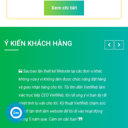
sẽ sở hữu app đẹp, ưu việt, tăng trải nghiệm người dùng
Xem chi tiết
duyệt app.
Ý KIẾN KHÁCH HÀNG
Sau bao lần thiết kế Website tại các đơn vị khác
không vừa ý vì không làm được chức năng đặt hàng
và giao nhận hàng cho tôi. Tôi tìm đến VietWeb làm
việc trực tiếp CEO VietWeb, tôi rất ưng ý vì bạn ấy rất
nhiệt tình tư vấn cho tôi. Kỹ thuật VietWeb chăm sóc
tôi rất tận tình làm website để tôi đi vào hoạt động
trong 5 năm qua. Cảm ơn các bạn!