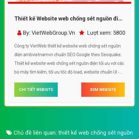
Thiết kế Website web chống sét nguồn điện
- ambvietnamvn
By: VietWebGroup.Vn
Lượt xem: 5800
Công ty VietWeb thiết kế website web chống sét nguồn
điện ambvietnamvn chuẩn SEO Google theo Seoquake.
Thiết kế website web chống sét nguồn điện tối ưu với các
bộ máy tìm kiếm, tối ưu tốc độ load, website chuẩn UI -
UX giúp tăng trải nghiệm người dùng lướt website web
chống sét nguồn điện ambvietnamvn
CHI TIẾT WEBSITE
XEM WEBSITE
Chủ đề liên quan:
thiết kế web chống sét nguồn