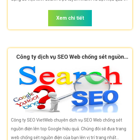
đa. Công ty VietWeb rất hân hạnh đem đến cho quý vị dịch
vụ Quảng cáo banner chống sét nguồn điện với những tính
Xem chi tiết
năng nổi bật nhất.
Công ty dịch vụ SEO Web chống sét nguồn
điện
Công ty SEO VietWeb chuyên dịch vụ SEO Web chống sét
nguồn điện lên top Google hiệu quả. Chúng đôi sẽ đưa trang
web chống sét nguồn điện của bạn lên vị trí trang nhất