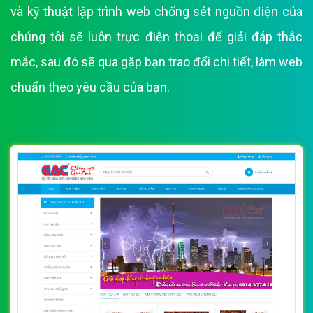
và kỹ thuật lập trình web chống sét nguồn điện của
chúng tôi sẽ luôn trực điện thoại để giải đáp thắc
mắc, sau đó sẽ qua gặp bạn trao đổi chi tiết, làm web
chuẩn theo yêu cầu của bạn.