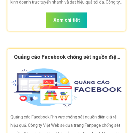
kinh doanh trực tuyến nhanh và đạt hiệu quả tối đa. Công ty
VietWeb rất hân hạnh đem đến cho quý vị dịch vụ Quảng cáo
Google chống sét nguồn điện với những tính năng nổi bật
Xem chi tiết
nhất.
Quảng cáo Facebook chống sét nguồn điện
hiệu quả
Quảng cáo Facebook lĩnh vực chống sét nguồn điện giá rẻ
hiệu quả. Công ty Việt Web sẽ đưa trang Fanpage chống sét