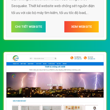
Seoquake. Thiết kế website web chống sét nguồn điện
tối ưu với các bộ máy tìm kiếm, tối ưu tốc độ load,
website chuẩn UI - UX giúp tăng trải nghiệm người dùng
lướt website web chống sét nguồn điện
CHI TIẾT WEBSITE
XEM WEBSITE
chongsethaitiencom