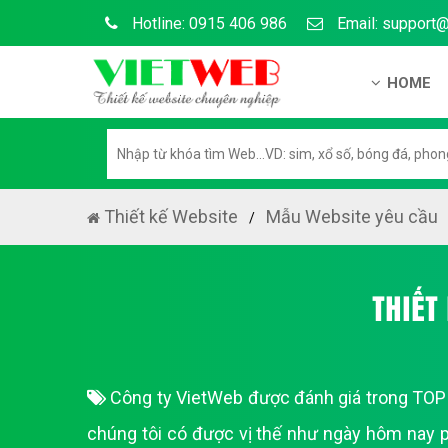
Hotline: 0915 406 986
Email: support
HOME
Giới thiệu
Hồ sơ nă
Hướng dẫ
Thiết kế Website
Mẫu Website yêu cầu
Tuyển dụ
Chính sá
THIẾT
Chính sác
Liên hệ c
Công ty VietWeb được đánh giá trong TOP 3
Chính sác
chúng tôi có được vị thế như ngày hôm nay p