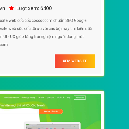
.Vn
Lượt xem: 6400
ebsite web cốc cốc coccoccom chuẩn SEO Google
ite web cốc cốc tối ưu với các bộ máy tìm kiếm, tối
n UI - UX giúp tăng trải nghiệm người dùng lướt
ccom
XEM WEBSITE