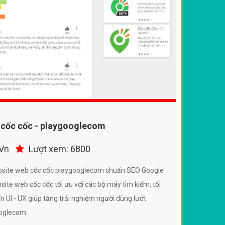
 cốc cốc - playgooglecom
.Vn
Lượt xem: 6800
ebsite web cốc cốc playgooglecom chuẩn SEO Google
ite web cốc cốc tối ưu với các bộ máy tìm kiếm, tối
n UI - UX giúp tăng trải nghiệm người dùng lướt
ooglecom