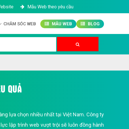
Website
Mẫu Web theo yêu cầu
CHĂM SÓC WEB
MẪU WEB
BLOG
Công ty SEO Website
Quản trị Website
Quản trị Fanpage
ỆU QUẢ
ng lựa chọn nhiều nhất tại Việt Nam. Công ty
ực lập trình web vượt trội sẽ luôn đồng hành