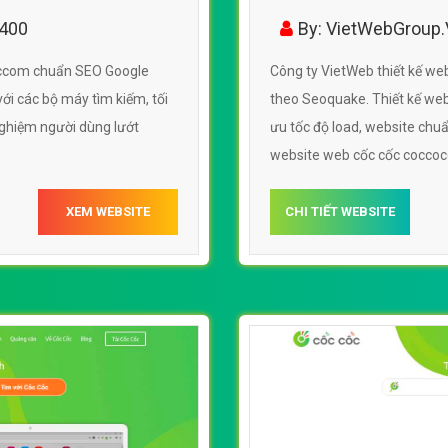
6400
By: VietWebGroup
coccom chuẩn SEO Google
Công ty VietWeb thiết kế w
ới các bộ máy tìm kiếm, tối
theo Seoquake. Thiết kế webs
 nghiệm người dùng lướt
ưu tốc độ load, website chuẩ
website web cốc cốc cocco
XEM WEBSITE
CHI TIẾT WEBSITE