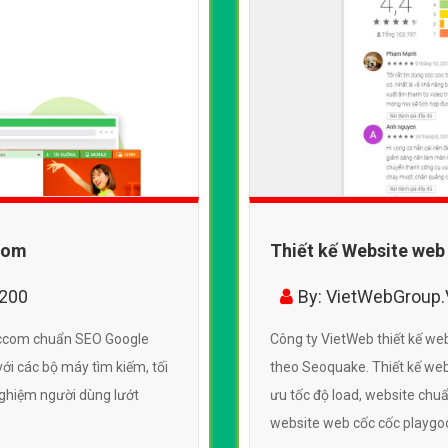
ccom
Thiết kế Website web
6200
By: VietWebGroup
coccom chuẩn SEO Google
Công ty VietWeb thiết kế w
ới các bộ máy tìm kiếm, tối
theo Seoquake. Thiết kế webs
 nghiệm người dùng lướt
ưu tốc độ load, website chuẩ
website web cốc cốc playg