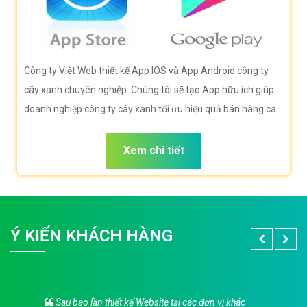
Công ty Việt Web thiết kế App IOS và App Android công ty
cây xanh chuyên nghiệp. Chúng tôi sẽ tạo App hữu ích giúp
doanh nghiệp công ty cây xanh tối ưu hiệu quả bán hàng cao
nhất. Doanh nghiệp công ty cây xanh của bạn sẽ sở hữu app
đẹp, ưu việt, tăng trải nghiệm người dùng duyệt app.
Xem chi tiết
Ý KIẾN KHÁCH HÀNG
Sau bao lần thiết kế Website tại các đơn vị khác