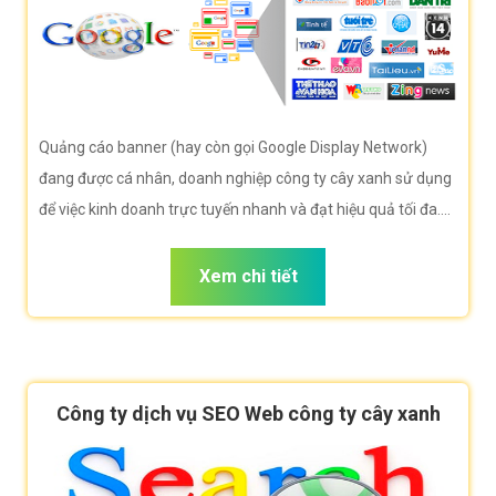
Quảng cáo banner (hay còn gọi Google Display Network)
đang được cá nhân, doanh nghiệp công ty cây xanh sử dụng
để việc kinh doanh trực tuyến nhanh và đạt hiệu quả tối đa.
Công ty VietWeb rất hân hạnh đem đến cho quý vị dịch vụ
Quảng cáo banner công ty cây xanh với những tính năng nổi
Xem chi tiết
bật nhất.
Công ty dịch vụ SEO Web công ty cây xanh