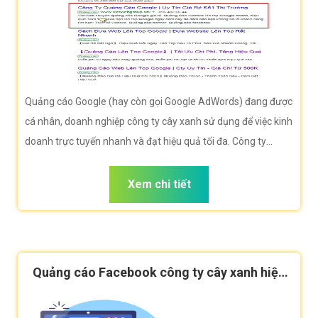
Quảng cáo Google (hay còn gọi Google AdWords) đang được
cá nhân, doanh nghiệp công ty cây xanh sử dụng để việc kinh
doanh trực tuyến nhanh và đạt hiệu quả tối đa. Công ty
VietWeb rất hân hạnh đem đến cho quý vị dịch vụ Quảng cáo
Google công ty cây xanh với những tính năng nổi bật nhất.
Xem chi tiết
Quảng cáo Facebook công ty cây xanh hiệu
quả