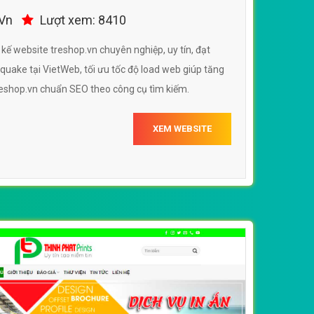
.Vn
Lượt xem: 8410
 kế website treshop.vn chuyên nghiệp, uy tín, đạt
ake tại VietWeb, tối ưu tốc độ load web giúp tăng
reshop.vn chuẩn SEO theo công cụ tìm kiếm.
XEM WEBSITE