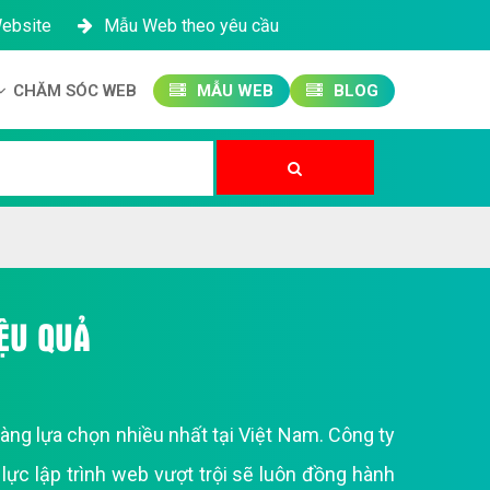
Website
Mẫu Web theo yêu cầu
CHĂM SÓC WEB
MẪU WEB
BLOG
Công ty SEO Website
Quản trị Website
Quản trị Fanpage
ỆU QUẢ
ng lựa chọn nhiều nhất tại Việt Nam. Công ty
ực lập trình web vượt trội sẽ luôn đồng hành