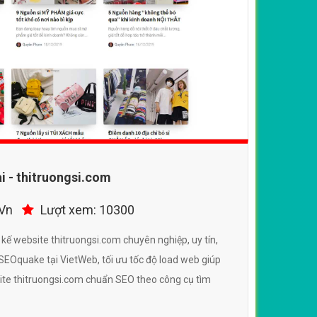
i - thitruongsi.com
.Vn
Lượt xem: 10300
 kế website thitruongsi.com chuyên nghiệp, uy tín,
EOquake tại VietWeb, tối ưu tốc độ load web giúp
ite thitruongsi.com chuẩn SEO theo công cụ tìm