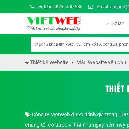
Hotline: 0915 406 986
Email: support
HOME
Giới thiệu
Hồ sơ nă
Hướng dẫ
Thiết kế Website
Mẫu Website yêu cầu
Tuyển dụ
Chính sá
THIẾT
Chính sác
Liên hệ c
Công ty VietWeb được đánh giá trong TOP 3
Chính sác
chúng tôi có được vị thế như ngày hôm nay p