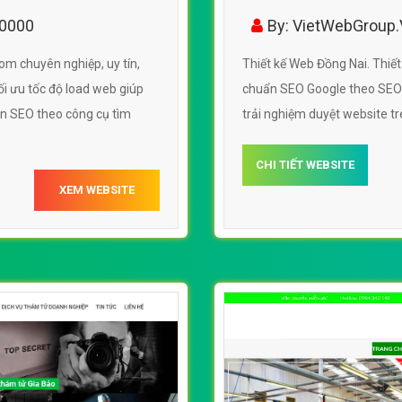
10000
By: VietWebGroup
om chuyên nghiệp, uy tín,
Thiết kế Web Đồng Nai. Thiết
i ưu tốc độ load web giúp
chuẩn SEO Google theo SEOqu
ẩn SEO theo công cụ tìm
trải nghiệm duyệt website t
CHI TIẾT WEBSITE
XEM WEBSITE