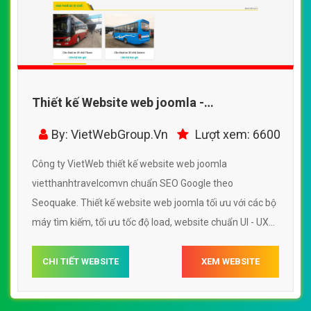
Thiết kế Website web joomla -
vietthanhtravelcomvn
By: VietWebGroup.Vn
Lượt xem: 6600
Công ty VietWeb thiết kế website web joomla
vietthanhtravelcomvn chuẩn SEO Google theo
Seoquake. Thiết kế website web joomla tối ưu với các bộ
máy tìm kiếm, tối ưu tốc độ load, website chuẩn UI - UX
giúp tăng trải nghiệm người dùng lướt website web
joomla vietthanhtravelcomvn
CHI TIẾT WEBSITE
XEM WEBSITE