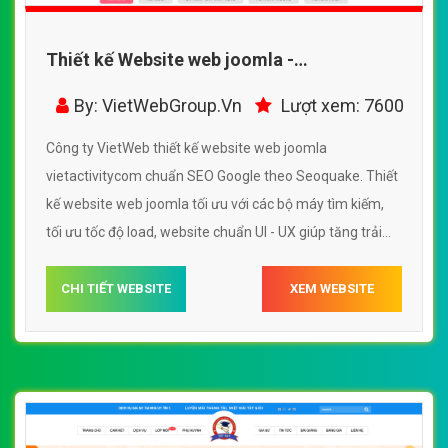
Thiết kế Website web joomla -
vietactivitycom
By: VietWebGroup.Vn
Lượt xem: 7600
Công ty VietWeb thiết kế website web joomla
vietactivitycom chuẩn SEO Google theo Seoquake. Thiết
kế website web joomla tối ưu với các bộ máy tìm kiếm,
tối ưu tốc độ load, website chuẩn UI - UX giúp tăng trải
nghiệm người dùng lướt website web joomla
vietactivitycom
CHI TIẾT WEBSITE
XEM WEBSITE