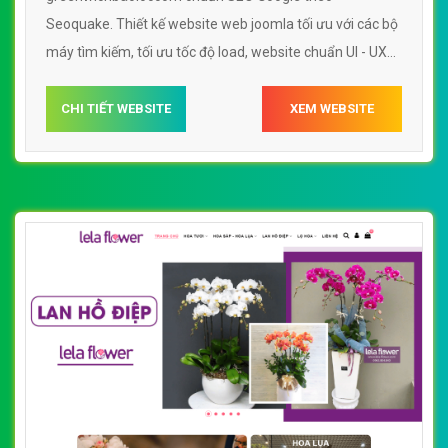
Seoquake. Thiết kế website web joomla tối ưu với các bộ
máy tìm kiếm, tối ưu tốc độ load, website chuẩn UI - UX
giúp tăng trải nghiệm người dùng lướt website web
joomla greenwichbaoloccom
CHI TIẾT WEBSITE
XEM WEBSITE