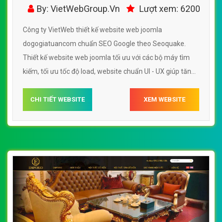
dogogiatuancom
By: VietWebGroup.Vn
Lượt xem: 6200
Công ty VietWeb thiết kế website web joomla
dogogiatuancom chuẩn SEO Google theo Seoquake.
Thiết kế website web joomla tối ưu với các bộ máy tìm
kiếm, tối ưu tốc độ load, website chuẩn UI - UX giúp tăng
trải nghiệm người dùng lướt website web joomla
dogogiatuancom
CHI TIẾT WEBSITE
XEM WEBSITE