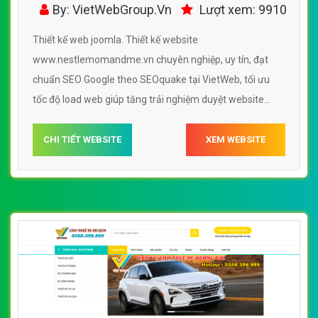
www.nestlemomandme.vn
By: VietWebGroup.Vn
Lượt xem: 9910
Thiết kế web joomla. Thiết kế website
www.nestlemomandme.vn chuyên nghiệp, uy tín, đạt
chuẩn SEO Google theo SEOquake tại VietWeb, tối ưu
tốc độ load web giúp tăng trải nghiệm duyệt website
www.nestlemomandme.vn chuẩn SEO theo công cụ tìm
kiếm.
CHI TIẾT WEBSITE
XEM WEBSITE