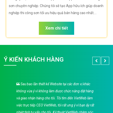
sơn chuyên nghiệp. Chúng tôi sẽ tạo App hữu ích giúp doanh
nghiệp thi công sơn tối ưu hiệu quả bán hàng cao nhất.
Doanh nghiệp thi công sơn của bạn sẽ sở hữu app đẹp, ưu
việt, tăng trải nghiệm người dùng duyệt app.
Xem chi tiết
Ý KIẾN KHÁCH HÀNG
Sau bao lần thiết kế Website tại các đơn vị khác
không vừa ý vì không làm được chức năng đặt hàng
và giao nhận hàng cho tôi. Tôi tìm đến VietWeb làm
việc trực tiếp CEO VietWeb, tôi rất ưng ý vì bạn ấy rất
nhiệt tình tư vấn cho tôi. Kỹ thuật VietWeb chăm sóc