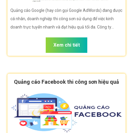
Quảng cáo Google (hay còn gọi Google AdWords) đang được
cá nhân, doanh nghiệp thi công sơn sử dụng để việc kinh
doanh trực tuyến nhanh và đạt hiệu quả tối đa. Công ty
VietWeb rất hân hạnh đem đến cho quý vị dịch vụ Quảng cáo
Google thi công sơn với những tính năng nổi bật nhất.
Xem chi tiết
Quảng cáo Facebook thi công sơn hiệu quả