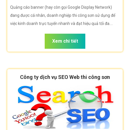
Quảng cáo banner (hay còn gọi Google Display Network)
đang được cá nhân, doanh nghiệp thi công sơn sử dụng để
việc kinh doanh trực tuyến nhanh và đạt hiệu quả tối đa.
Công ty VietWeb rất hân hạnh đem đến cho quý vị dịch vụ
Quảng cáo banner thi công sơn với những tính năng nổi bật
Xem chi tiết
nhất.
Công ty dịch vụ SEO Web thi công sơn