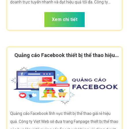
doanh trực tuyến nhanh và đạt hiệu quả tối đa. Công ty
VietWeb rất hân hạnh đem đến cho quý vị dịch vụ Quảng cáo
Google thiết bị thể thao với những tính năng nổi bật nhất.
Xem chi tiết
Quảng cáo Facebook thiết bị thể thao hiệu
quả
Quảng cáo Facebook lĩnh vực thiết bị thể thao giá rẻ hiệu
quả. Công ty Việt Web sẽ đưa trang Fanpage thiết bị thể thao