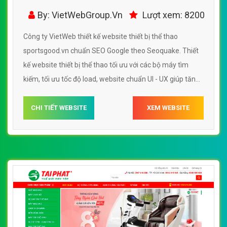
sportsgood.vn - VietWebGroup.Vn
By: VietWebGroup.Vn
Lượt xem: 8200
Công ty VietWeb thiết kế website thiết bị thể thao
sportsgood.vn chuẩn SEO Google theo Seoquake. Thiết
kế website thiết bị thể thao tối ưu với các bộ máy tìm
kiếm, tối ưu tốc độ load, website chuẩn UI - UX giúp tăng
trải nghiệm người dùng lướt website thiết bị thể thao
sportsgood.vn
CHI TIẾT WEBSITE
XEM WEBSITE