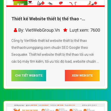
Thiết kế Website thiết bị thể thao -
thethaotruonggiang.com -
By: VietWebGroup.Vn
Lượt xem: 7600
VietWebGroup.Vn
Công ty VietWeb thiết kế website thiết bị thể thao
thethaotruonggiang.com chuẩn SEO Google theo
Seoquake. Thiết kế website thiết bị thể thao tối ưu với
các bộ máy tìm kiếm, tối ưu tốc độ load, website chuẩn UI
- UX giúp tăng trải nghiệm người dùng lướt website thiết
bị thể thao thethaotruonggiang.com
CHI TIẾT WEBSITE
XEM WEBSITE