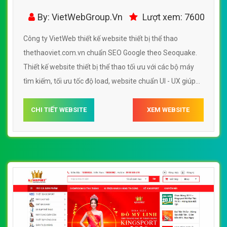
thethaoviet.com.vn - VietWebGroup.Vn
By: VietWebGroup.Vn
Lượt xem: 7600
Công ty VietWeb thiết kế website thiết bị thể thao
thethaoviet.com.vn chuẩn SEO Google theo Seoquake.
Thiết kế website thiết bị thể thao tối ưu với các bộ máy
tìm kiếm, tối ưu tốc độ load, website chuẩn UI - UX giúp
tăng trải nghiệm người dùng lướt website thiết bị thể
thao thethaoviet.com.vn
CHI TIẾT WEBSITE
XEM WEBSITE