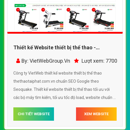
Thiết kế Website thiết bị thể thao -
thethaotaiphat.com.vn - VietWebGroup.Vn
By: VietWebGroup.Vn
Lượt xem: 7700
Công ty VietWeb thiết kế website thiết bị thể thao
thethaotaiphat.com.vn chuẩn SEO Google theo
Seoquake. Thiết kế website thiết bị thể thao tối ưu với
các bộ máy tìm kiếm, tối ưu tốc độ load, website chuẩn UI
- UX giúp tăng trải nghiệm người dùng lướt website thiết
bị thể thao thethaotaiphat.com.vn
CHI TIẾT WEBSITE
XEM WEBSITE