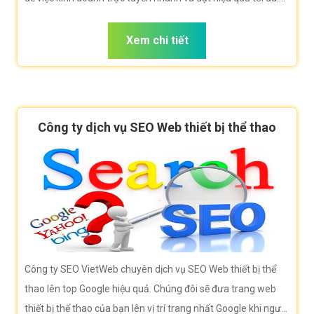
Công ty VietWeb rất hân hạnh đem đến cho quý vị dịch vụ
Quảng cáo banner thiết bị thể thao với những tính năng nổi
Xem chi tiết
bật nhất.
Công ty dịch vụ SEO Web thiết bị thể thao
Công ty SEO VietWeb chuyên dịch vụ SEO Web thiết bị thể
thao lên top Google hiệu quả. Chúng đôi sẽ đưa trang web
thiết bị thể thao của bạn lên vị trí trang nhất Google khi người