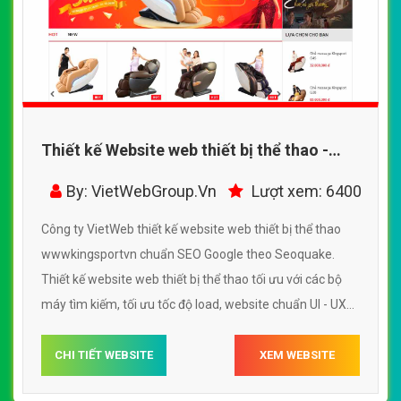
Thiết kế Website web thiết bị thể thao -
wwwkingsportvn
By: VietWebGroup.Vn
Lượt xem: 6400
Công ty VietWeb thiết kế website web thiết bị thể thao
wwwkingsportvn chuẩn SEO Google theo Seoquake.
Thiết kế website web thiết bị thể thao tối ưu với các bộ
máy tìm kiếm, tối ưu tốc độ load, website chuẩn UI - UX
giúp tăng trải nghiệm người dùng lướt website web thiết
bị thể thao wwwkingsportvn
CHI TIẾT WEBSITE
XEM WEBSITE