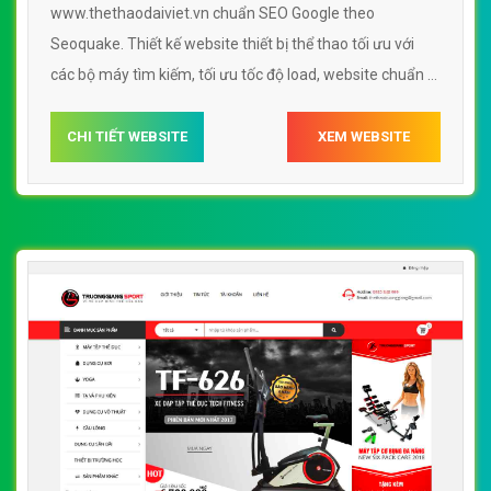
www.thethaodaiviet.vn chuẩn SEO Google theo
Seoquake. Thiết kế website thiết bị thể thao tối ưu với
các bộ máy tìm kiếm, tối ưu tốc độ load, website chuẩn UI
- UX giúp tăng trải nghiệm người dùng lướt website thiết
bị thể thao www.thethaodaiviet.vn
CHI TIẾT WEBSITE
XEM WEBSITE