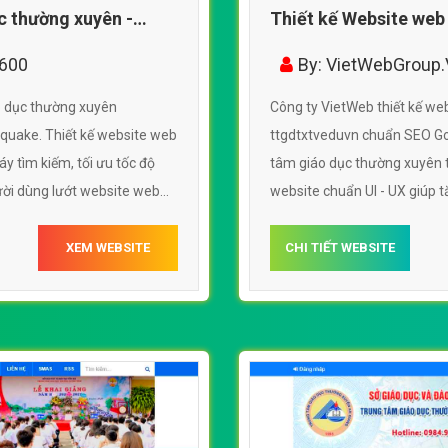
c thường xuyên -
Thiết kế Website web
ttgdtxtveduvn
6600
By: VietWebGroup
o dục thường xuyên
Công ty VietWeb thiết kế we
uake. Thiết kế website web
ttgdtxtveduvn chuẩn SEO Go
y tìm kiếm, tối ưu tốc độ
tâm giáo dục thường xuyên tố
gười dùng lướt website web
website chuẩn UI - UX giúp 
eduvn
tâm giáo dục thường xuyên 
XEM WEBSITE
CHI TIẾT WEBSITE