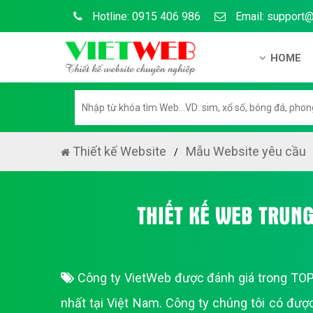
Hotline: 0915 406 986
Email: support
HOME
Giới thiệu
Hồ sơ nă
Hướng dẫ
Thiết kế Website
Mẫu Website yêu cầu
Tuyển dụ
Chính sá
THIẾT KẾ WEB TRUN
Chính sác
Liên hệ c
Công ty VietWeb được đánh giá trong TOP 
Chính sác
nhất tại Việt Nam. Công ty chúng tôi có đượ