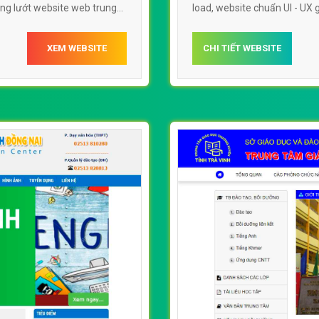
ùng lướt website web trung
load, website chuẩn UI - UX
trung tâm giáo dục thườn
XEM WEBSITE
CHI TIẾT WEBSITE