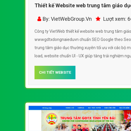
Thiết kế Website web trung tâm giáo dụ
wwwgdtxdongnaieduvn
By: VietWebGroup.Vn
Lượt xem: 
Công ty VietWeb thiết kế website web trung tâm giá
wwwgdtxdongnaieduvn chuẩn SEO Google theo Seoq
trung tâm giáo dục thường xuyên tối ưu với các bộ má
load, website chuẩn UI - UX giúp tăng trải nghiệm n
trung tâm giáo dục thường xuyên wwwgdtxdongnai
CHI TIẾT WEBSITE