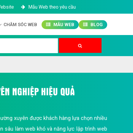
Website
Mẫu Web theo yêu cầu
CHĂM SÓC WEB
MẪU WEB
BLOG
Công ty SEO Website
Quản trị Website
Quản trị Fanpage
ÊN NGHIỆP HIỆU QUẢ
thường xuyên được khách hàng lựa chọn nhiều
ên sâu làm web khó và năng lực lập trình web