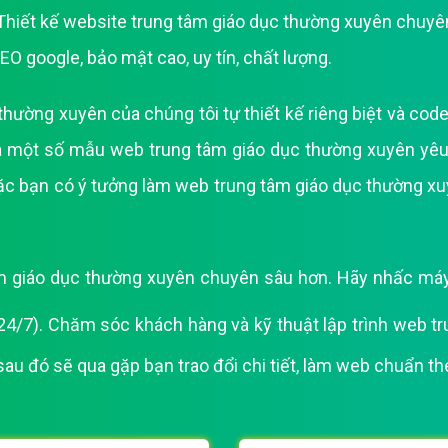
. Thiết kế website trung tâm giáo dục thường xuyên chuyê
Bảng giá quảng cáo Google
O google, bảo mật cao, uy tín, chất lượng.
Bảng giá quảng cáo Facebook
Bảng giá quảng cáo Banner
ường xuyên của chúng tôi tự thiết kế riêng biệt và cod
Bảng giá quản trị Website
 là một số mẫu web trung tâm giáo dục thường xuyên y
Bảng giá quản trị Fanpage Facebook
 bạn có ý tưởng làm web trung tâm giáo dục thường xuyê
Bảng giá SEO Website
m giáo dục thường xuyên chuyên sâu hơn. Hãy nhấc máy l
24/7). Chăm sóc khách hàng và kỹ thuật lập trình web t
 sau đó sẽ qua gặp bạn trao đổi chi tiết, làm web chuẩn t