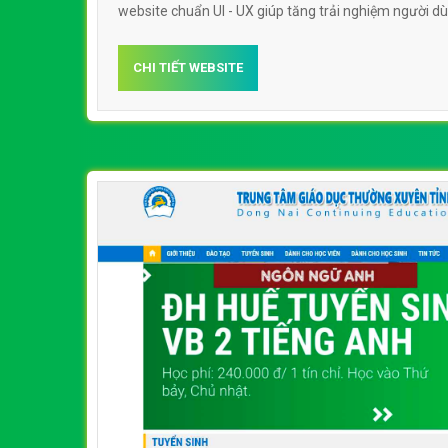
website chuẩn UI - UX giúp tăng trải nghiệm người d
tâm giáo dục thường xuyên gdtxdongdaeduvn
CHI TIẾT WEBSITE