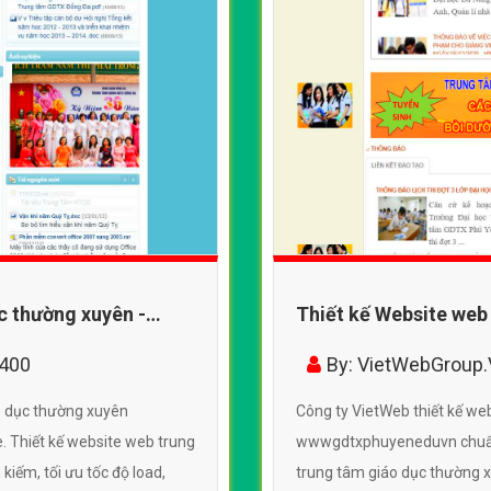
c thường xuyên -
Thiết kế Website web
wwwgdtxphuyeneduv
6400
By: VietWebGroup
o dục thường xuyên
Công ty VietWeb thiết kế we
Thiết kế website web trung
wwwgdtxphuyeneduvn chuẩn 
kiếm, tối ưu tốc độ load,
trung tâm giáo dục thường xu