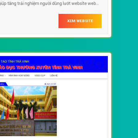
 giúp tăng trải nghiệm người dùng lướt website web
g xuyên wwwgdtxphuyeneduvn
XEM WEBSITE