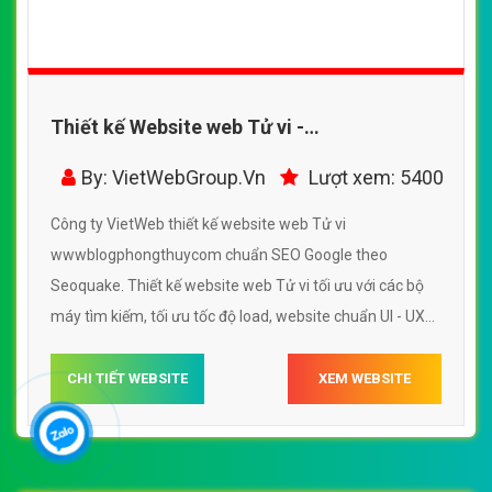
Thiết kế Website web Tử vi -
wwwblogphongthuycom
By: VietWebGroup.Vn
Lượt xem: 5400
Công ty VietWeb thiết kế website web Tử vi
wwwblogphongthuycom chuẩn SEO Google theo
Seoquake. Thiết kế website web Tử vi tối ưu với các bộ
máy tìm kiếm, tối ưu tốc độ load, website chuẩn UI - UX
giúp tăng trải nghiệm người dùng lướt website web Tử vi
wwwblogphongthuycom
CHI TIẾT WEBSITE
XEM WEBSITE