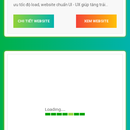
ưu tốc độ load, website chuẩn UI - UX giúp tăng trải
nghiệm người dùng lướt website web Tử vi
phongthuysovn
CHI TIẾT WEBSITE
XEM WEBSITE