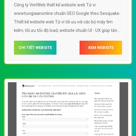
Công ty VietWeb thiết kế website web Tử vi
wwwtuvigiaanonline chuẩn SEO Google theo Seoquake.
Thiết kế website web Tử vi tối ưu với các bộ máy tìm
kiếm, tối ưu tốc độ load, website chuẩn UI - UX giúp tăng
trải nghiệm người dùng lướt website web Tử vi
wwwtuvigiaanonline
CHI TIẾT WEBSITE
XEM WEBSITE