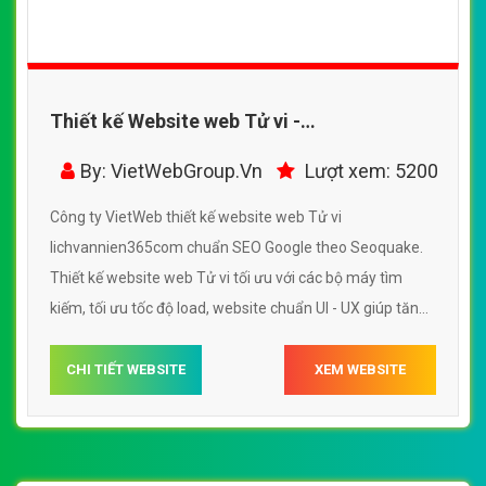
Thiết kế Website web Tử vi -
lichvannien365com
By: VietWebGroup.Vn
Lượt xem: 5200
Công ty VietWeb thiết kế website web Tử vi
lichvannien365com chuẩn SEO Google theo Seoquake.
Thiết kế website web Tử vi tối ưu với các bộ máy tìm
kiếm, tối ưu tốc độ load, website chuẩn UI - UX giúp tăng
trải nghiệm người dùng lướt website web Tử vi
lichvannien365com
CHI TIẾT WEBSITE
XEM WEBSITE