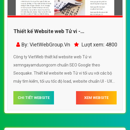
Thiết kế Website web Tử vi -
xemngayamduongcom
By: VietWebGroup.Vn
Lượt xem: 4800
Công ty VietWeb thiết kế website web Tử vi
xemngayamduongcom chuẩn SEO Google theo
Seoquake. Thiết kế website web Tử vi tối ưu với các bộ
máy tìm kiếm, tối ưu tốc độ load, website chuẩn UI - UX
giúp tăng trải nghiệm người dùng lướt website web Tử vi
xemngayamduongcom
CHI TIẾT WEBSITE
XEM WEBSITE