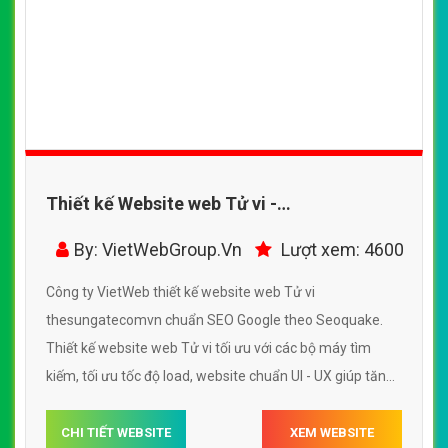
Thiết kế Website web Tử vi -
thesungatecomvn
By: VietWebGroup.Vn
Lượt xem: 4600
Công ty VietWeb thiết kế website web Tử vi
thesungatecomvn chuẩn SEO Google theo Seoquake.
Thiết kế website web Tử vi tối ưu với các bộ máy tìm
kiếm, tối ưu tốc độ load, website chuẩn UI - UX giúp tăng
trải nghiệm người dùng lướt website web Tử vi
thesungatecomvn
CHI TIẾT WEBSITE
XEM WEBSITE