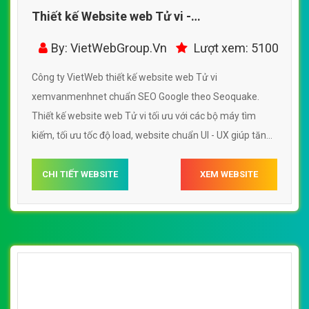
Thiết kế Website web Tử vi -
xemvanmenhnet
By: VietWebGroup.Vn
Lượt xem: 5100
Công ty VietWeb thiết kế website web Tử vi
xemvanmenhnet chuẩn SEO Google theo Seoquake.
Thiết kế website web Tử vi tối ưu với các bộ máy tìm
kiếm, tối ưu tốc độ load, website chuẩn UI - UX giúp tăng
trải nghiệm người dùng lướt website web Tử vi
xemvanmenhnet
CHI TIẾT WEBSITE
XEM WEBSITE