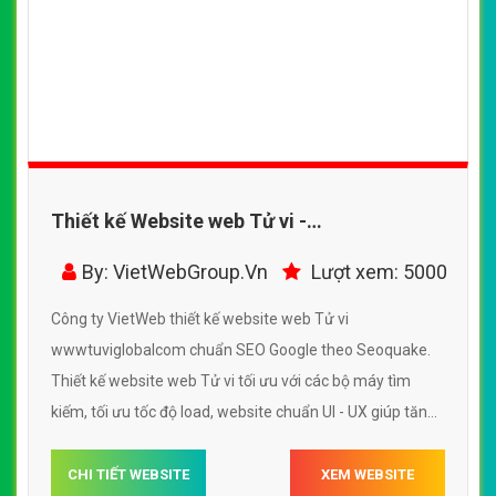
Thiết kế Website web Tử vi -
wwwtuviglobalcom
By: VietWebGroup.Vn
Lượt xem: 5000
Công ty VietWeb thiết kế website web Tử vi
wwwtuviglobalcom chuẩn SEO Google theo Seoquake.
Thiết kế website web Tử vi tối ưu với các bộ máy tìm
kiếm, tối ưu tốc độ load, website chuẩn UI - UX giúp tăng
trải nghiệm người dùng lướt website web Tử vi
wwwtuviglobalcom
CHI TIẾT WEBSITE
XEM WEBSITE