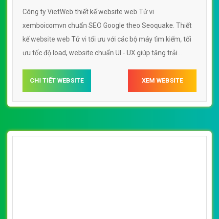
Công ty VietWeb thiết kế website web Tử vi
xemboicomvn chuẩn SEO Google theo Seoquake. Thiết
kế website web Tử vi tối ưu với các bộ máy tìm kiếm, tối
ưu tốc độ load, website chuẩn UI - UX giúp tăng trải
nghiệm người dùng lướt website web Tử vi
xemboicomvn
CHI TIẾT WEBSITE
XEM WEBSITE