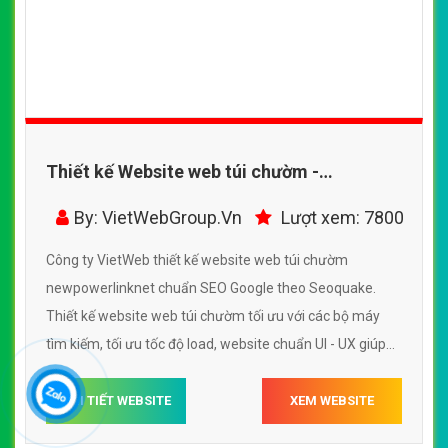
Thiết kế Website web túi chườm -
newpowerlinknet
By: VietWebGroup.Vn
Lượt xem: 7800
Công ty VietWeb thiết kế website web túi chườm
newpowerlinknet chuẩn SEO Google theo Seoquake.
Thiết kế website web túi chườm tối ưu với các bộ máy
tìm kiếm, tối ưu tốc độ load, website chuẩn UI - UX giúp
tăng trải nghiệm người dùng lướt website web túi chườm
newpowerlinknet
CHI TIẾT WEBSITE
XEM WEBSITE