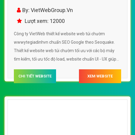
wwwytegiadinhvn
By: VietWebGroup.Vn
Lượt xem: 12000
Công ty VietWeb thiết kế website web túi chườm
wwwytegiadinhvn chuẩn SEO Google theo Seoquake.
Thiết kế website web túi chườm tối ưu với các bộ máy
tìm kiếm, tối ưu tốc độ load, website chuẩn UI - UX giúp
tăng trải nghiệm người dùng lướt website web túi chườm
wwwytegiadinhvn
CHI TIẾT WEBSITE
XEM WEBSITE