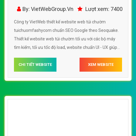
tuichuomfashycom
By: VietWebGroup.Vn
Lượt xem: 7400
Công ty VietWeb thiết kế website web túi chườm
tuichuomfashycom chuẩn SEO Google theo Seoquake.
Thiết kế website web túi chườm tối ưu với các bộ máy
tìm kiếm, tối ưu tốc độ load, website chuẩn UI - UX giúp
tăng trải nghiệm người dùng lướt website web túi chườm
tuichuomfashycom
CHI TIẾT WEBSITE
XEM WEBSITE