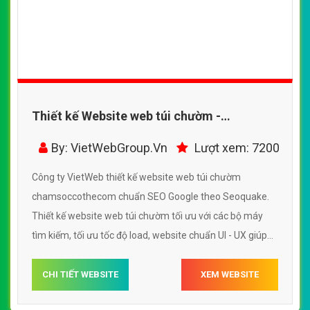
Thiết kế Website web túi chườm -
chamsoccothecom
By: VietWebGroup.Vn
Lượt xem: 7200
Công ty VietWeb thiết kế website web túi chườm
chamsoccothecom chuẩn SEO Google theo Seoquake.
Thiết kế website web túi chườm tối ưu với các bộ máy
tìm kiếm, tối ưu tốc độ load, website chuẩn UI - UX giúp
tăng trải nghiệm người dùng lướt website web túi chườm
chamsoccothecom
CHI TIẾT WEBSITE
XEM WEBSITE