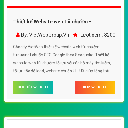
Thiết kế Website web túi chườm -
tuisuoinet
By: VietWebGroup.Vn
Lượt xem: 8200
Công ty VietWeb thiết kế website web túi chườm
tuisuoinet chuẩn SEO Google theo Seoquake. Thiết kế
website web túi chườm tối ưu với các bộ máy tìm kiếm,
tối ưu tốc độ load, website chuẩn UI - UX giúp tăng trải
nghiệm người dùng lướt website web túi chườm
tuisuoinet
CHI TIẾT WEBSITE
XEM WEBSITE