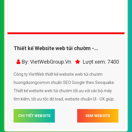
Thiết kế Website web túi chườm -
huongduongcomvn
By: VietWebGroup.Vn
Lượt xem: 7400
Công ty VietWeb thiết kế website web túi chườm
huongduongcomvn chuẩn SEO Google theo Seoquake.
Thiết kế website web túi chườm tối ưu với các bộ máy
tìm kiếm, tối ưu tốc độ load, website chuẩn UI - UX giúp
tăng trải nghiệm người dùng lướt website web túi chườm
huongduongcomvn
CHI TIẾT WEBSITE
XEM WEBSITE