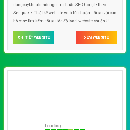
dungcuykhoatiendungcom chuẩn SEO Google theo
Seoquake. Thiết kế website web túi chườm tối ưu với các
bộ máy tìm kiếm, tối ưu tốc độ load, website chuẩn UI -
UX giúp tăng trải nghiệm người dùng lướt website web
túi chườm dungcuykhoatiendungcom
CHI TIẾT WEBSITE
XEM WEBSITE