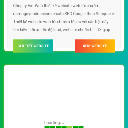
Công ty VietWeb thiết kế website web túi chườm
namnguyenduoccom chuẩn SEO Google theo Seoquake.
Thiết kế website web túi chườm tối ưu với các bộ máy
tìm kiếm, tối ưu tốc độ load, website chuẩn UI - UX giúp
tăng trải nghiệm người dùng lướt website web túi chườm
namnguyenduoccom
CHI TIẾT WEBSITE
XEM WEBSITE