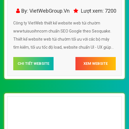
wwwtuisuoihncom
By: VietWebGroup.Vn
Lượt xem: 7200
Công ty VietWeb thiết kế website web túi chườm
wwwtuisuoihncom chuẩn SEO Google theo Seoquake.
Thiết kế website web túi chườm tối ưu với các bộ máy
tìm kiếm, tối ưu tốc độ load, website chuẩn UI - UX giúp
tăng trải nghiệm người dùng lướt website web túi chườm
wwwtuisuoihncom
CHI TIẾT WEBSITE
XEM WEBSITE