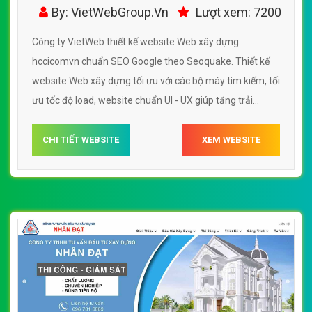
hccicomvn
By: VietWebGroup.Vn
Lượt xem: 7200
Công ty VietWeb thiết kế website Web xây dựng
hccicomvn chuẩn SEO Google theo Seoquake. Thiết kế
website Web xây dựng tối ưu với các bộ máy tìm kiếm, tối
ưu tốc độ load, website chuẩn UI - UX giúp tăng trải
nghiệm người dùng lướt website Web xây dựng
hccicomvn
CHI TIẾT WEBSITE
XEM WEBSITE