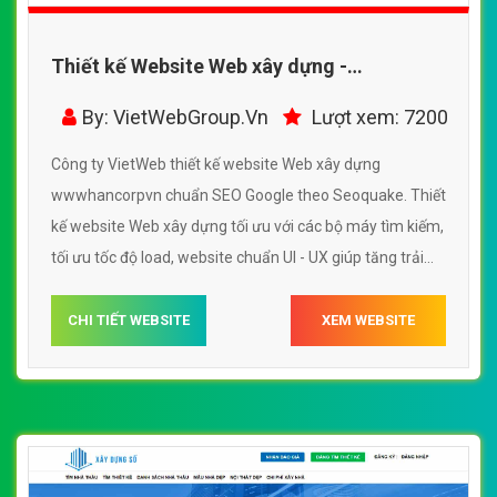
Thiết kế Website Web xây dựng -
wwwhancorpvn
By: VietWebGroup.Vn
Lượt xem: 7200
Công ty VietWeb thiết kế website Web xây dựng
wwwhancorpvn chuẩn SEO Google theo Seoquake. Thiết
kế website Web xây dựng tối ưu với các bộ máy tìm kiếm,
tối ưu tốc độ load, website chuẩn UI - UX giúp tăng trải
nghiệm người dùng lướt website Web xây dựng
wwwhancorpvn
CHI TIẾT WEBSITE
XEM WEBSITE