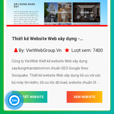
Thiết kế Website Web xây dựng -
xaydungnhandatcomvn
By: VietWebGroup.Vn
Lượt xem: 7400
Công ty VietWeb thiết kế website Web xây dựng
xaydungnhandatcomvn chuẩn SEO Google theo
Seoquake. Thiết kế website Web xây dựng tối ưu với các
bộ máy tìm kiếm, tối ưu tốc độ load, website chuẩn UI -
UX giúp tăng trải nghiệm người dùng lướt website Web
xây dựng xaydungnhandatcomvn
CHI TIẾT WEBSITE
XEM WEBSITE