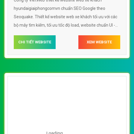
Công ty VietWeb thiết kế website web xe khách
hyundaigiaiphongcomvn chuẩn SEO Google theo
Seoquake. Thiết kế website web xe khách tối ưu với các
bộ máy tìm kiếm, tối ưu tốc độ load, website chuẩn UI -
UX giúp tăng trải nghiệm người dùng lướt website web
xe khách hyundaigiaiphongcomvn
CHI TIẾT WEBSITE
XEM WEBSITE