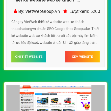
thacohadongvn
By: VietWebGroup.Vn
Lượt xem: 5200
Công ty VietWeb thiết kế website web xe khách
thacohadongvn chuẩn SEO Google theo Seoquake. Thiết
kế website web xe khách tối ưu với các bộ máy tìm kiếm,
tối ưu tốc độ load, website chuẩn UI - UX giúp tăng trải
nghiệm người dùng lướt website web xe khách
thacohadongvn
CHI TIẾT WEBSITE
XEM WEBSITE