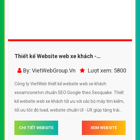
Thiết kế Website web xe khách -
xesamconetvn
By: VietWebGroup.Vn
Lượt xem: 5800
Công ty VietWeb thiết kế website web xe khách
xesamconetvn chuẩn SEO Google theo Seoquake. Thiết
kế website web xe khách tối ưu với các bộ máy tìm kiếm,
tối ưu tốc độ load, website chuẩn UI - UX giúp tăng trải
nghiệm người dùng lướt website web xe khách
xesamconetvn
CHI TIẾT WEBSITE
XEM WEBSITE