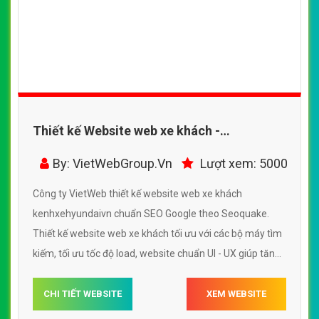
Thiết kế Website web xe khách -
kenhxehyundaivn
By: VietWebGroup.Vn
Lượt xem: 5000
Công ty VietWeb thiết kế website web xe khách
kenhxehyundaivn chuẩn SEO Google theo Seoquake.
Thiết kế website web xe khách tối ưu với các bộ máy tìm
kiếm, tối ưu tốc độ load, website chuẩn UI - UX giúp tăng
trải nghiệm người dùng lướt website web xe khách
kenhxehyundaivn
CHI TIẾT WEBSITE
XEM WEBSITE