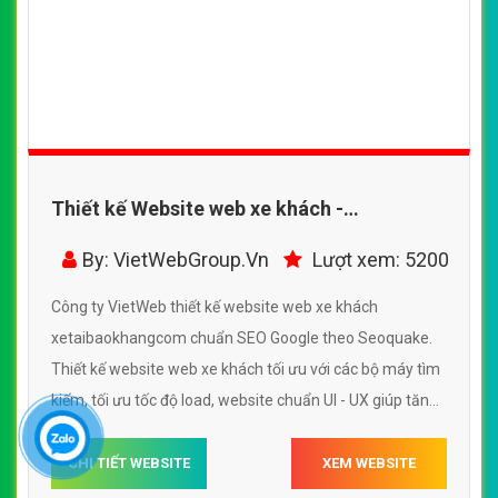
Thiết kế Website web xe khách -
xetaibaokhangcom
By: VietWebGroup.Vn
Lượt xem: 5200
Công ty VietWeb thiết kế website web xe khách
xetaibaokhangcom chuẩn SEO Google theo Seoquake.
Thiết kế website web xe khách tối ưu với các bộ máy tìm
kiếm, tối ưu tốc độ load, website chuẩn UI - UX giúp tăng
trải nghiệm người dùng lướt website web xe khách
xetaibaokhangcom
CHI TIẾT WEBSITE
XEM WEBSITE