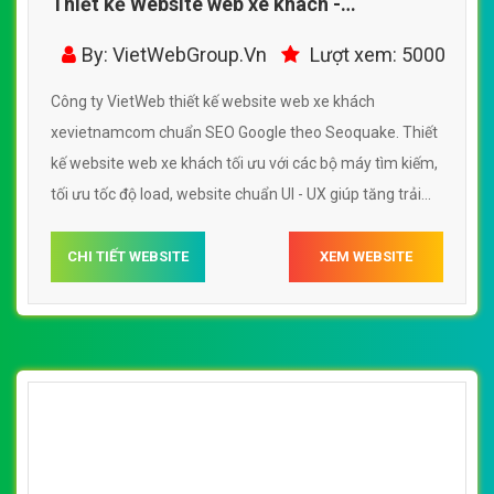
Thiết kế Website web xe khách -
xevietnamcom
By: VietWebGroup.Vn
Lượt xem: 5000
Công ty VietWeb thiết kế website web xe khách
xevietnamcom chuẩn SEO Google theo Seoquake. Thiết
kế website web xe khách tối ưu với các bộ máy tìm kiếm,
tối ưu tốc độ load, website chuẩn UI - UX giúp tăng trải
nghiệm người dùng lướt website web xe khách
xevietnamcom
CHI TIẾT WEBSITE
XEM WEBSITE