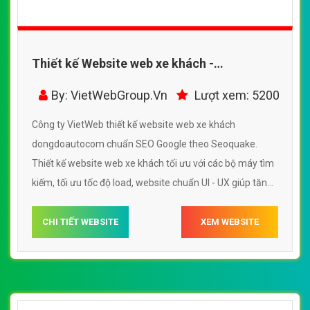
Thiết kế Website web xe khách -
dongdoautocom
By: VietWebGroup.Vn
Lượt xem: 5200
Công ty VietWeb thiết kế website web xe khách
dongdoautocom chuẩn SEO Google theo Seoquake.
Thiết kế website web xe khách tối ưu với các bộ máy tìm
kiếm, tối ưu tốc độ load, website chuẩn UI - UX giúp tăng
trải nghiệm người dùng lướt website web xe khách
dongdoautocom
CHI TIẾT WEBSITE
XEM WEBSITE