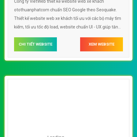
Công ty VietWeb thiết kế website web xe khách
otothuanphatcom chuẩn SEO Google theo Seoquake.
Thiết kế website web xe khách tối ưu với các bộ máy tìm
kiếm, tối ưu tốc độ load, website chuẩn UI - UX giúp tăng
trải nghiệm người dùng lướt website web xe khách
otothuanphatcom
CHI TIẾT WEBSITE
XEM WEBSITE