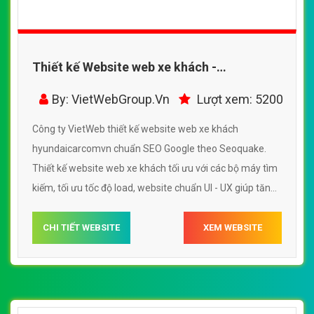
Thiết kế Website web xe khách -
hyundaicarcomvn
By: VietWebGroup.Vn
Lượt xem: 5200
Công ty VietWeb thiết kế website web xe khách
hyundaicarcomvn chuẩn SEO Google theo Seoquake.
Thiết kế website web xe khách tối ưu với các bộ máy tìm
kiếm, tối ưu tốc độ load, website chuẩn UI - UX giúp tăng
trải nghiệm người dùng lướt website web xe khách
hyundaicarcomvn
CHI TIẾT WEBSITE
XEM WEBSITE