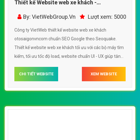
Thiết kế Website web xe khách -
otosaigonvncom
By: VietWebGroup.Vn
Lượt xem: 5000
Công ty VietWeb thiết kế website web xe khách
otosaigonvncom chuẩn SEO Google theo Seoquake.
Thiết kế website web xe khách tối ưu với các bộ máy tìm
kiếm, tối ưu tốc độ load, website chuẩn UI - UX giúp tăng
trải nghiệm người dùng lướt website web xe khách
otosaigonvncom
CHI TIẾT WEBSITE
XEM WEBSITE