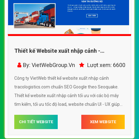
Thiết kế Website xuất nhập cảnh -
tracologistics.com - VietWebGroup.Vn
By: VietWebGroup.Vn
Lượt xem: 6600
Công ty VietWeb thiết kế website xuất nhập cảnh
tracologistics.com chuẩn SEO Google theo Seoquake.
Thiết kế website xuất nhập cảnh tối ưu với các bộ máy
tìm kiếm, tối ưu tốc độ load, website chuẩn UI - UX giúp
tăng trải nghiệm người dùng lướt website xuất nhập
cảnh tracologistics.com
CHI TIẾT WEBSITE
XEM WEBSITE