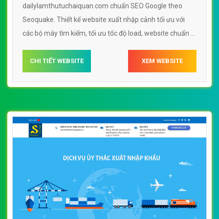
dailylamthutuchaiquan.com chuẩn SEO Google theo
Seoquake. Thiết kế website xuất nhập cảnh tối ưu với
các bộ máy tìm kiếm, tối ưu tốc độ load, website chuẩn UI
- UX giúp tăng trải nghiệm người dùng lướt website xuất
nhập cảnh dailylamthutuchaiquan.com
CHI TIẾT WEBSITE
XEM WEBSITE