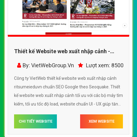
Thiết kế Website web xuất nhập cảnh -
ritsumeieduvn
By: VietWebGroup.Vn
Lượt xem: 8500
Công ty VietWeb thiết kế website web xuất nhập cảnh
ritsumeieduvn chuẩn SEO Google theo Seoquake. Thiết
kế website web xuất nhập cảnh tối ưu với các bộ máy tìm
kiếm, tối ưu tốc độ load, website chuẩn UI - UX giúp tăng
trải nghiệm người dùng lướt website web xuất nhập cảnh
ritsumeieduvn
CHI TIẾT WEBSITE
XEM WEBSITE