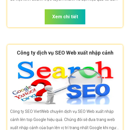
Công ty VietWeb rất hân hạnh đem đến cho quý vị dịch vụ
Quảng cáo banner xuất nhập cảnh với những tính năng nổi
Xem chi tiết
bật nhất.
Công ty dịch vụ SEO Web xuất nhập cảnh
Công ty SEO VietWeb chuyên dịch vụ SEO Web xuất nhập
cảnh lên top Google hiệu quả. Chúng đôi sẽ đưa trang web
xuất nhập cảnh của bạn lên vị trí trang nhất Google khi người