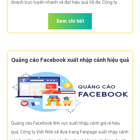
doanh trực tuyến nhanh và đạt hiệu quả tối đa. Công ty
VietWeb rất hân hạnh đem đến cho quý vị dịch vụ Quảng cáo
Google xuất nhập cảnh với những tính năng nổi bật nhất.
Xem chi tiết
Quảng cáo Facebook xuất nhập cảnh hiệu quả
Quảng cáo Facebook lĩnh vực xuất nhập cảnh giá rẻ hiệu
quả. Công ty Việt Web sẽ đưa trang Fanpage xuất nhập cảnh