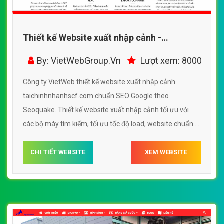
Thiết kế Website xuất nhập cảnh -
taichinhnhanhscf.com - VietWebGroup.Vn
By: VietWebGroup.Vn
Lượt xem: 8000
Công ty VietWeb thiết kế website xuất nhập cảnh
taichinhnhanhscf.com chuẩn SEO Google theo
Seoquake. Thiết kế website xuất nhập cảnh tối ưu với
các bộ máy tìm kiếm, tối ưu tốc độ load, website chuẩn UI
- UX giúp tăng trải nghiệm người dùng lướt website xuất
nhập cảnh taichinhnhanhscf.com
CHI TIẾT WEBSITE
XEM WEBSITE