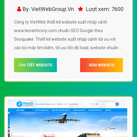
www.lienanhcorp.com - VietWebGroup.Vn
By: VietWebGroup.Vn
Lượt xem: 7600
Công ty VietWeb thiết kế website xuất nhập cảnh
www.lienanhcorp.com chuẩn SEO Google theo
Seoquake. Thiết kế website xuất nhập cảnh tối ưu với
các bộ máy tìm kiếm, tối ưu tốc độ load, website chuẩn UI
- UX giúp tăng trải nghiệm người dùng lướt website xuất
nhập cảnh www.lienanhcorp.com
CHI TIẾT WEBSITE
XEM WEBSITE