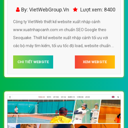
www.xuatnhapcanh.com.vn -
By: VietWebGroup.Vn
Lượt xem: 8400
VietWebGroup.Vn
Công ty VietWeb thiết kế website xuất nhập cảnh
www.xuatnhapcanh.com.vn chuẩn SEO Google theo
Seoquake. Thiết kế website xuất nhập cảnh tối ưu với
các bộ máy tìm kiếm, tối ưu tốc độ load, website chuẩn UI
- UX giúp tăng trải nghiệm người dùng lướt website xuất
nhập cảnh www.xuatnhapcanh.com.vn
CHI TIẾT WEBSITE
XEM WEBSITE