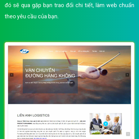
đó sẽ qua gặp bạn trao đổi chi tiết, làm web chuẩn
theo yêu cầu của bạn.