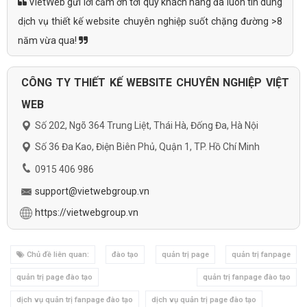
VietWeb gửi lời cảm ơn tới quý khách hàng đã luôn tin dùng
dịch vụ thiết kế website chuyên nghiệp suốt chặng đường >8
năm vừa qua!
CÔNG TY THIẾT KẾ WEBSITE CHUYÊN NGHIỆP VIỆT
WEB
Số 202, Ngõ 364 Trung Liệt, Thái Hà, Đống Đa, Hà Nội
Số 36 Đa Kao, Điện Biên Phủ, Quận 1, TP. Hồ Chí Minh
0915 406 986
support@vietwebgroup.vn
https://vietwebgroup.vn
Chủ đề liên quan:
đào tạo
quản trị page
quản trị fanpage
quản trị page đào tạo
quản trị fanpage đào tạo
dịch vụ quản trị fanpage đào tạo
dịch vụ quản trị page đào tạo