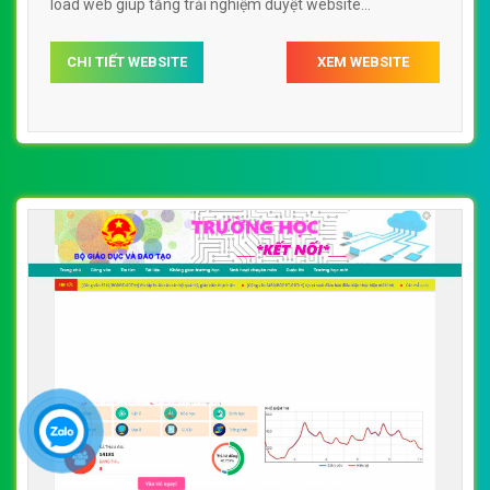
load web giúp tăng trải nghiệm duyệt website
kinhnghiemdayhoc.net chuẩn SEO theo công cụ tìm
CHI TIẾT WEBSITE
XEM WEBSITE
kiếm.