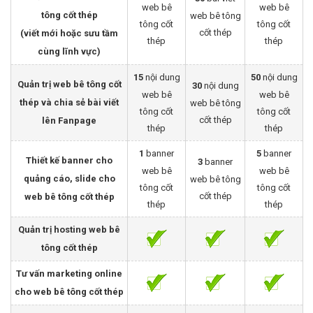
web bê
web bê
tông cốt thép
web bê tông
tông cốt
tông cốt
cốt thép
(viết mới hoặc sưu tầm
thép
thép
cùng lĩnh vực)
15
nội dung
50
nội dung
Quản trị web bê tông cốt
30
nội dung
web bê
web bê
thép và chia sẻ bài viết
web bê tông
tông cốt
tông cốt
cốt thép
lên Fanpage
thép
thép
1
banner
5
banner
Thiết kế banner cho
3
banner
web bê
web bê
quảng cáo, slide cho
web bê tông
tông cốt
tông cốt
cốt thép
web bê tông cốt thép
thép
thép
Quản trị hosting web bê
tông cốt thép
Tư vấn marketing online
cho web bê tông cốt thép