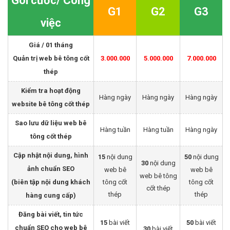
Gói cước/ Công
G1
G2
G3
việc
Giá / 01 tháng
Quản trị web bê tông cốt
3.000.000
5.000.000
7.000.000
thép
Kiểm tra hoạt động
Hàng ngày
Hàng ngày
Hàng ngày
website bê tông cốt thép
Sao lưu dữ liệu web bê
Hàng tuần
Hàng tuần
Hàng ngày
tông cốt thép
Cập nhật nội dung, hình
15
nội dung
50
nội dung
30
nội dung
ảnh chuẩn SEO
web bê
web bê
web bê tông
(biên tập nội dung khách
tông cốt
tông cốt
cốt thép
thép
thép
hàng cung cấp)
Đăng bài viết, tin tức
15
bài viết
50
bài viết
chuẩn SEO cho web bê
30
bài viết