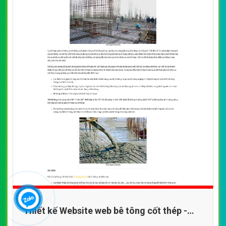
Thiết kế Website web bê tông cốt thép -
thepchuottuivn