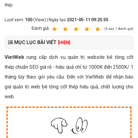
thép
Lượt xem:
100
(View) | Ngày tạo
2021-05-11 09:25:55
Ðánh giá:
1
2
3
4
5
(
5
sao
1
đánh giá)
MỤC LỤC BÀI VIẾT
[HIỆN]
VietWeb
cung cấp dịch vụ quản trị website bê tông cốt
thép chuẩn SEO giá rẻ - hiệu quả chỉ từ 1000K đến 2500K/ 1
tháng tùy theo gói yêu cầu. Đến với VietWeb để nhận báo
giá quản trị web bê tông cốt thép hiệu quả, chất lượng cho
web.