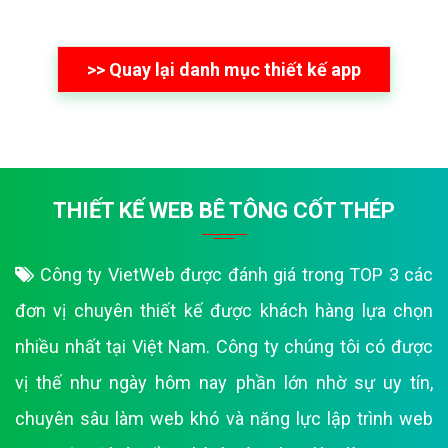
người dùng duyệt app.
>> Quay lại danh mục thiết kế app
THIẾT KẾ WEB BÊ TÔNG CỐT THÉP
Công ty VietWeb được đánh giá trong TOP 3 các
đơn vị chuyên thiết kế được khách hàng lựa chọn
nhiều nhất tại Việt Nam. Công ty chúng tôi có được
vị thế như ngày hôm nay phần lớn nhờ sự uy tín,
chuyên sâu làm web khó và năng lực lập trình web