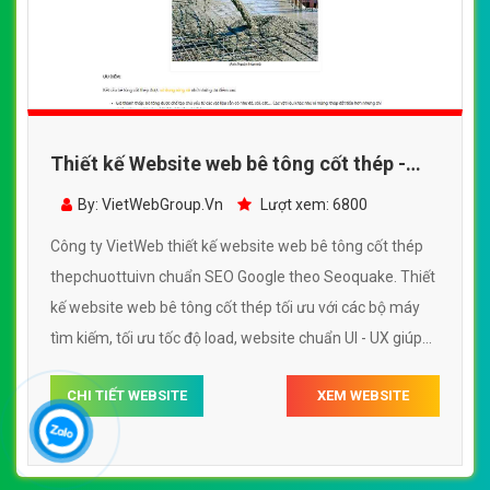
Thiết kế Website web bê tông cốt thép -
thepchuottuivn
By: VietWebGroup.Vn
Lượt xem: 6800
Công ty VietWeb thiết kế website web bê tông cốt thép
thepchuottuivn chuẩn SEO Google theo Seoquake. Thiết
kế website web bê tông cốt thép tối ưu với các bộ máy
tìm kiếm, tối ưu tốc độ load, website chuẩn UI - UX giúp
tăng trải nghiệm người dùng lướt website web bê tông
CHI TIẾT WEBSITE
XEM WEBSITE
cốt thép thepchuottuivn