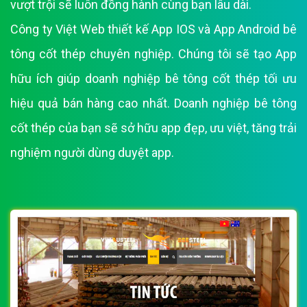
vượt trội sẽ luôn đồng hành cùng bạn lâu dài.
Công ty Việt Web thiết kế App IOS và App Android bê
tông cốt thép chuyên nghiệp. Chúng tôi sẽ tạo App
hữu ích giúp doanh nghiệp bê tông cốt thép tối ưu
hiệu quả bán hàng cao nhất. Doanh nghiệp bê tông
cốt thép của bạn sẽ sở hữu app đẹp, ưu việt, tăng trải
nghiệm người dùng duyệt app.