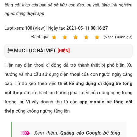
tông cốt thép của bạn sẽ sở hữu app đẹp, ưu việt, tăng trải nghiệm
người dùng duyệt app.
Lượt xem:
100
(View) | Ngày tạo
2021-05-11 08:16:27
Ðánh giá:
1
2
3
4
5
(
5
sao
1
đánh giá)
MỤC LỤC BÀI VIẾT
[HIỆN]
Hiện nay điện thoại di động đã trở thành thiết bị phổ biến. Xu
hướng và nhu cầu sử dụng điện thoại của con người ngày càng
cao. Từ đó kéo theo việc
thiết kế ứng dụng di động bê tông
cốt thép
đã trở thành xu hướng phát triển của công nghệ trong
tương lai. Vì vậy doanh thu từ các
app mobile bê tông cốt
thép
cũng không ngừng tăng lên.
Xem thêm:
Quảng cáo Google bê tông