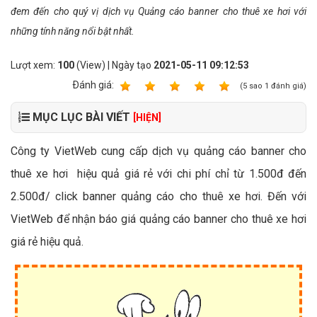
đem đến cho quý vị dịch vụ Quảng cáo banner cho thuê xe hơi với
những tính năng nổi bật nhất.
Lượt xem:
100
(View) | Ngày tạo
2021-05-11 09:12:53
Ðánh giá:
1
2
3
4
5
(
5
sao
1
đánh giá)
MỤC LỤC BÀI VIẾT
[HIỆN]
Công ty VietWeb cung cấp dịch vụ quảng cáo banner cho
thuê xe hơi hiệu quả giá rẻ với chi phí chỉ từ 1.500đ đến
2.500đ/ click banner quảng cáo cho thuê xe hơi. Đến với
VietWeb để nhận báo giá quảng cáo banner cho thuê xe hơi
giá rẻ hiệu quả.