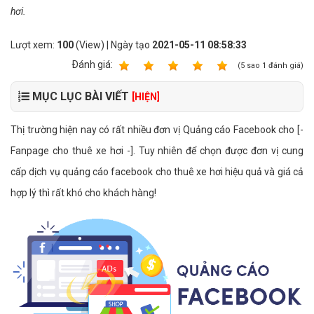
hơi.
Lượt xem:
100
(View) | Ngày tạo
2021-05-11 08:58:33
Ðánh giá:
1
2
3
4
5
(
5
sao
1
đánh giá)
MỤC LỤC BÀI VIẾT
[HIỆN]
Thị trường hiện nay có rất nhiều đơn vị Quảng cáo Facebook cho [-
Fanpage cho thuê xe hơi -]. Tuy nhiên để chọn được đơn vị cung
cấp dịch vụ quảng cáo facebook cho thuê xe hơi hiệu quả và giá cả
hợp lý thì rất khó cho khách hàng!