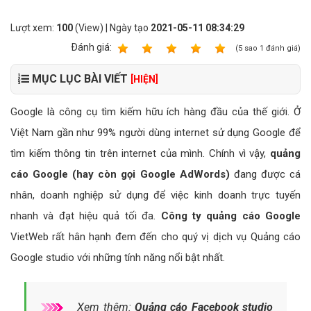
Lượt xem:
100
(View) | Ngày tạo
2021-05-11 08:34:29
Ðánh giá:
1
2
3
4
5
(
5
sao
1
đánh giá)
MỤC LỤC BÀI VIẾT
[HIỆN]
Google là công cụ tìm kiếm hữu ích hàng đầu của thế giới. Ở
Việt Nam gần như 99% người dùng internet sử dụng Google để
tìm kiếm thông tin trên internet của mình. Chính vì vậy,
quảng
cáo Google (hay còn gọi Google AdWords)
đang được cá
nhân, doanh nghiệp sử dụng để việc kinh doanh trực tuyến
nhanh và đạt hiệu quả tối đa.
Công ty quảng cáo Google
VietWeb rất hân hạnh đem đến cho quý vị dịch vụ Quảng cáo
Google studio với những tính năng nổi bật nhất.
Xem thêm:
Quảng cáo Facebook studio