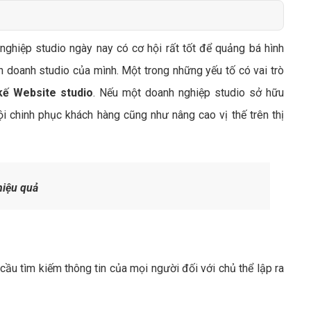
Bảng giá quảng cáo Google
Bảng giá quảng cáo Facebook
nghiệp studio ngày nay có cơ hội rất tốt để quảng bá hình
Bảng giá quảng cáo Banner
h doanh studio của mình. Một trong những yếu tố có vai trò
Bảng giá quản trị Website
 kế Website studio
. Nếu một doanh nghiệp studio sở hữu
Bảng giá quản trị Fanpage Facebook
 chinh phục khách hàng cũng như nâng cao vị thế trên thị
Bảng giá SEO Website
hiệu quả
u tìm kiếm thông tin của mọi người đối với chủ thể lập ra