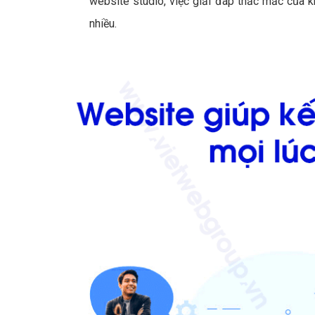
website studio, việc giải đáp thắc mắc của 
nhiều.