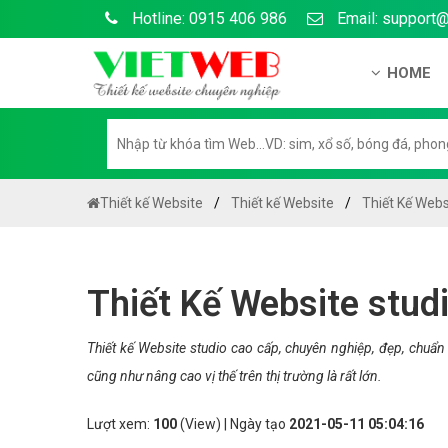
Hotline: 0915 406 986
Email: support
HOME
Giới thiệu
Hồ sơ nă
Hướng dẫ
Thiết kế Website
Thiết kế Website
Thiết Kế Webs
Tuyển dụ
Chính sá
Thiết Kế Website stud
Chính sác
Liên hệ c
Thiết kế Website studio cao cấp, chuyên nghiệp, đẹp, chuẩ
cũng như nâng cao vị thế trên thị trường là rất lớn.
Chính sác
Lượt xem:
100
(View) | Ngày tạo
2021-05-11 05:04:16