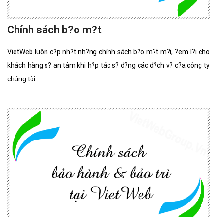
Chính sách b?o m?t
VietWeb luôn c?p nh?t nh?ng chính sách b?o m?t m?i, ?em l?i cho
khách hàng s? an tâm khi h?p tác s? d?ng các d?ch v? c?a công ty
chúng tôi.