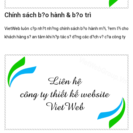
Chính sách b?o hành & b?o trì
VietWeb luôn c?p nh?t nh?ng chính sách b?o hành m?i, ?em l?i cho
khách hàng s? an tâm khi h?p tác s? d?ng các d?ch v? c?a công ty