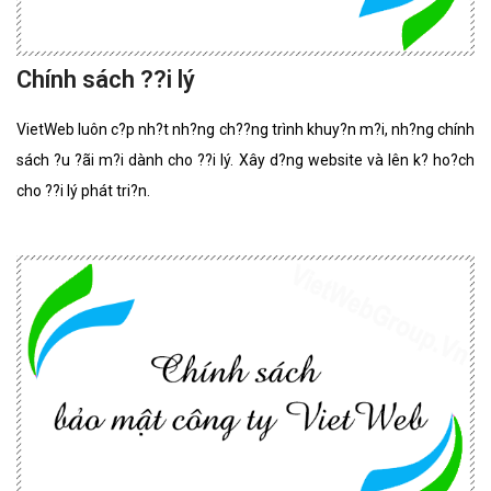
Chính sách ??i lý
VietWeb luôn c?p nh?t nh?ng ch??ng trình khuy?n m?i, nh?ng chính
sách ?u ?ãi m?i dành cho ??i lý. Xây d?ng website và lên k? ho?ch
cho ??i lý phát tri?n.