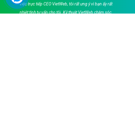
việc trực tiếp CEO VietWeb, tôi rất ưng ý vì bạn ấy rất
nhiệt tình tư vấn cho tôi. Kỹ thuật VietWeb chăm sóc
tôi rất tận tình làm website để tôi đi vào hoạt động
trong 5 năm qua. Cảm ơn các bạn!
Anh Huy - CEO DichVuGiaoHang