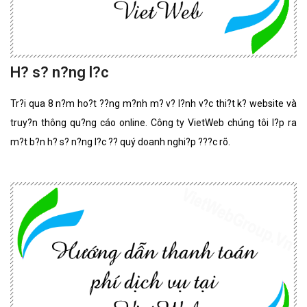
H? s? n?ng l?c
Tr?i qua 8 n?m ho?t ??ng m?nh m? v? l?nh v?c thi?t k? website và
truy?n thông qu?ng cáo online. Công ty VietWeb chúng tôi l?p ra
m?t b?n h? s? n?ng l?c ?? quý doanh nghi?p ???c rõ.