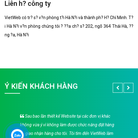
Liên h? công ty
VietWeb có tr? s? v?n phòng t?i Hà N?i và thành ph? H? Chí Minh. T?
i Hà N?i v?n phòng chúng tôi ? ??a ch? s? 202, ngõ 364 Thái Hà, ??
ng ?a, Hà N?i
Ý KIẾN KHÁCH HÀNG
Sau bao lần thiết kế Website tại các đơn vị khác
không vừa ý vì không làm được chức năng đặt hàng
và giao nhận hàng cho tôi. Tôi tìm đến VietWeb làm