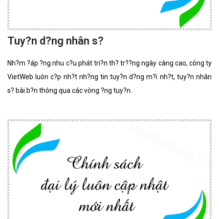
Tuy?n d?ng nhân s?
Nh?m ?áp ?ng nhu c?u phát tri?n th? tr??ng ngày càng cao, công ty
VietWeb luôn c?p nh?t nh?ng tin tuy?n d?ng m?i nh?t, tuy?n nhân
s? bài b?n thông qua các vòng ?ng tuy?n.