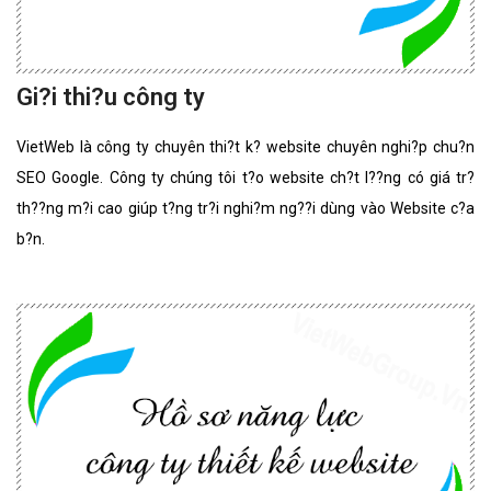
Gi?i thi?u công ty
VietWeb là công ty chuyên thi?t k? website chuyên nghi?p chu?n
SEO Google. Công ty chúng tôi t?o website ch?t l??ng có giá tr?
th??ng m?i cao giúp t?ng tr?i nghi?m ng??i dùng vào Website c?a
b?n.